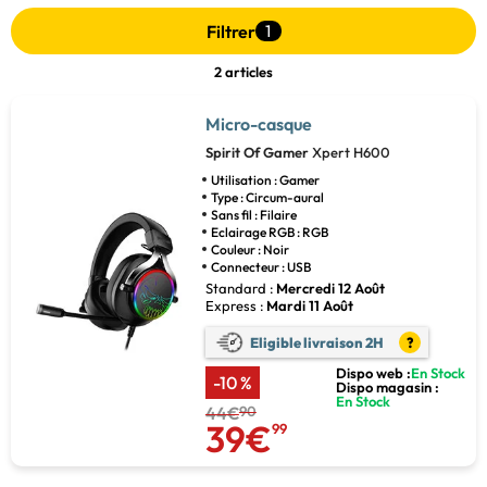
Filtrer
1
2 articles
Micro-casque
Spirit Of Gamer
Xpert H600
Utilisation : Gamer
Type : Circum-aural
Sans fil : Filaire
Eclairage RGB : RGB
Couleur : Noir
Connecteur : USB
Standard :
Mercredi 12 Août
Express :
Mardi 11 Août
Eligible livraison 2H
?
Dispo web :
En Stock
-10 %
Dispo magasin :
En Stock
44€
90
39€
99