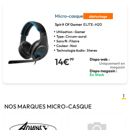
Micro-casque
déstockage
Spirit Of Gamer
ELITE-H20
Utilisation : Gamer
Type : Circum-aural
Sans fil : Filaire
Couleur : Noir
Technologie Audio : Stereo
14€
99
Dispo web :
Uniquement en
magasin
Dispo magasin :
En Stock
1
NOS MARQUES MICRO-CASQUE