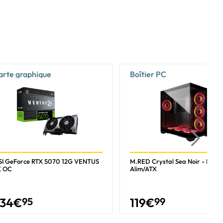
arte graphique
Boîtier PC
I GeForce RTX 5070 12G VENTUS
M.RED Crystal Sea Noir - MT/S
X OC
Alim/ATX
34
€
95
119
€
99