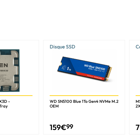
Disque SSD
C
X3D -
WD SN5100 Blue 1To Gen4 NVMe M.2
MS
Tray
OEM
2
159
€
99
7