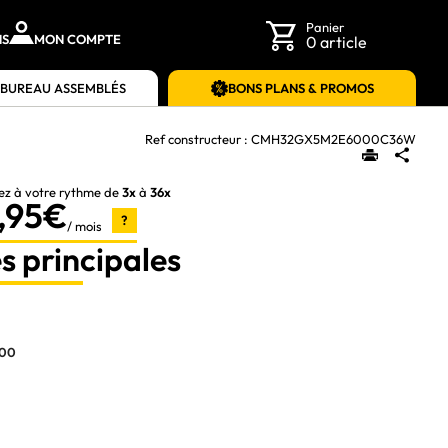
Panier
NS
MON COMPTE
0 article
 BUREAU ASSEMBLÉS
BONS PLANS & PROMOS
Ref constructeur :
CMH32GX5M2E6000C36W
ez à votre rythme de
3x
à
36x
,95€
?
/ mois
s principales
00