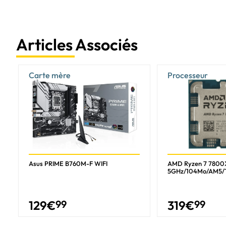
Articles Associés
Carte mère
Processeur
Asus PRIME B760M-F WIFI
AMD Ryzen 7 7800
5GHz/104Mo/AM5/
129
€
99
319
€
99