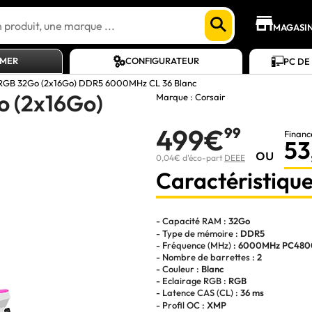
MAGASI
AMER
CONFIGURATEUR
PC DE
 RGB 32Go (2x16Go) DDR5 6000MHz CL 36 Blanc
o (2x16Go)
Marque :
Corsair
499€
99
Financ
53
ou
0,04€ d'éco-part
DEEE
Caractéristique
- Capacité RAM :
32Go
- Type de mémoire :
DDR5
- Fréquence (MHz) :
6000MHz PC480
- Nombre de barrettes :
2
- Couleur :
Blanc
- Eclairage RGB :
RGB
- Latence CAS (CL) :
36 ms
- Profil OC :
XMP