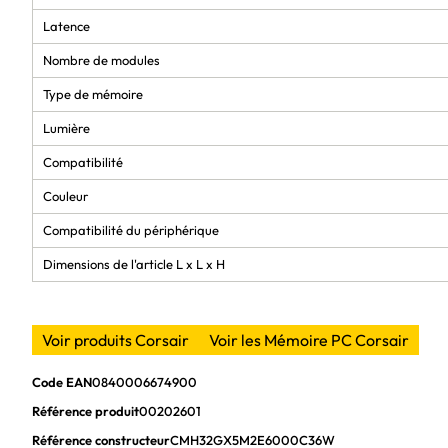
Latence
Nombre de modules
Type de mémoire
Lumière
Compatibilité
Couleur
Compatibilité du périphérique ‎
Dimensions de l'article L x L x H
Voir produits Corsair
Voir les Mémoire PC Corsair
Code EAN
0840006674900
Référence produit
00202601
Référence constructeur
CMH32GX5M2E6000C36W