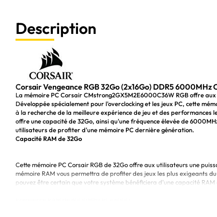
Description
Corsair Vengeance RGB 32Go (2x16Go) DDR5 6000MHz C
La mémoire PC Corsair CMstrong2GX5M2E6000C36W RGB offre aux util
Développée spécialement pour l'overclocking et les jeux PC, cette mém
à la recherche de la meilleure expérience de jeu et des performances 
offre une capacité de 32Go, ainsi qu'une fréquence élevée de 6000M
utilisateurs de profiter d'une mémoire PC dernière génération.
Capacité RAM de 32Go
Cette mémoire PC Corsair RGB de 32Go offre aux utilisateurs une puissa
mémoire RAM vous permettra de profiter des jeux les plus exigeants 
pouvez être certain que votre système bénéficiera d'une capacité RAM op
Fréquence RAM de 6000MHz PC48000