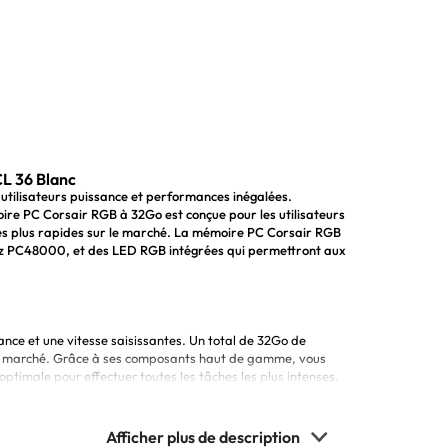
L 36 Blanc
isateurs puissance et performances inégalées.
oire PC Corsair RGB à 32Go est conçue pour les utilisateurs
les plus rapides sur le marché. La mémoire PC Corsair RGB
Hz PC48000, et des LED RGB intégrées qui permettront aux
nce et une vitesse saisissantes. Un total de 32Go de
du marché. Grâce à ses composants haut de gamme, vous
timale pour effectuer toutes les tâches les plus intenses.