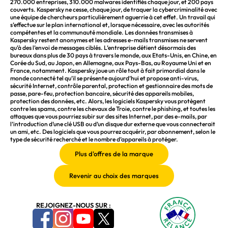
270.000 entreprises, 310.000 malwares identifiés chaque jour, et 200 pays
couverts. Kaspersky ne cesse, chaque jour, de traquer la cybercriminalité avec
une équipe de chercheurs particulièrement aguerrie à cet effet. Un travail qui
s’effectue sur le plan international et, lorsque nécessaire, avec les autorités
compétentes et la communauté mondiale. Les données transmises à
Kaspersky restent anonymes et les adresses e-mails transmises ne servent
qu’à des l’envoi de messages ciblés. L’entreprise détient désormais des
bureaux dans plus de 30 pays à travers le monde, aux Etats-Unis, en Chine, en
Corée du Sud, au Japon, en Allemagne, aux Pays-Bas, au Royaume Uni et en
France, notamment. Kaspersky joue un rôle tout à fait primordial dans le
monde connecté tel qu’il se présente aujourd’hui et propose anti-virus,
sécurité Internet, contrôle parental, protection et gestionnaire des mots de
passe, pare-feu, protection bancaire, sécurité des appareils mobiles,
protection des données, etc. Alors, les logiciels Kaspersky vous protègent
contre les spams, contre les chevaux de Troie, contre le phishing, et toutes les
attaques que vous pourriez subir sur des sites Internet, par des e-mails, par
l’introduction d’une clé USB ou d’un disque dur externe que vous connecterait
un ami, etc. Des logiciels que vous pourrez acquérir, par abonnement, selon le
type de sécurité recherché et le nombre d’appareils à protéger.
REJOIGNEZ-NOUS SUR :