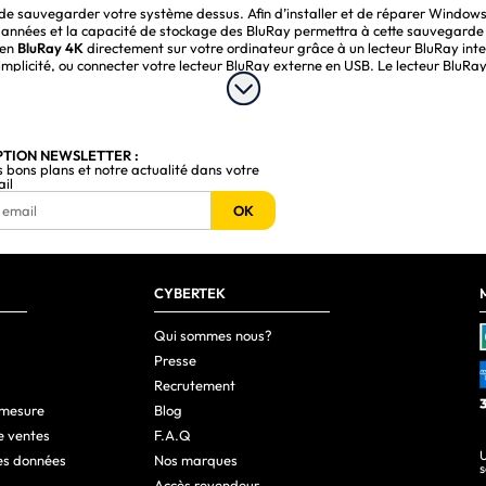
 de sauvegarder votre système dessus. Afin d’installer et de réparer Windo
 années et la capacité de stockage des BluRay permettra à cette sauvegarde 
 en
BluRay 4K
directement sur votre ordinateur grâce à un lecteur BluRay inter
simplicité, ou connecter votre lecteur BluRay externe en USB. Le lecteur BluR
de quantité sur un seul et même
disque optique BluRay
.
ture de tous vos BluRay. Performants, rapides et sécurisés, les lecteurs/grav
r BluRay qu’il vous faut, et laissez-vous guider par un large choix des plus 
PTION NEWSLETTER :
s bons plans et notre actualité dans votre
ents. Chaque article listé représente l'excellence dans son domaine et a conq
ail
OK
rix
,99 €
CYBERTEK
,99 €
,99 €
Qui sommes nous?
Presse
Recrutement
 mesure
Blog
e ventes
F.A.Q
U
es données
Nos marques
s
Accès revendeur