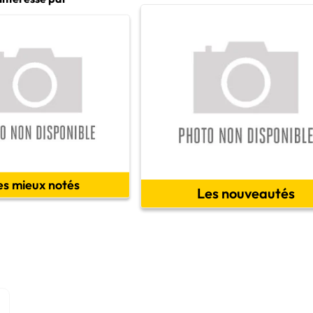
es mieux notés
Les nouveautés