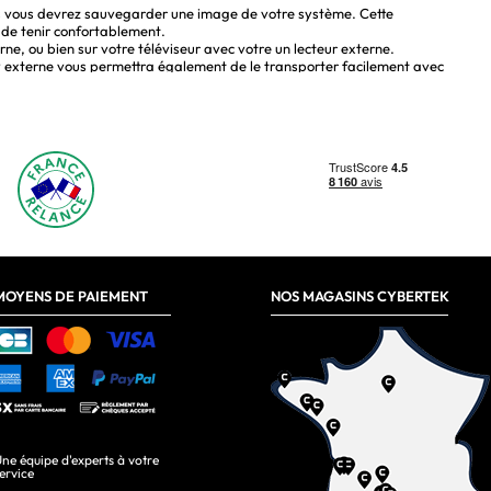
ws vous devrez sauvegarder une image de votre système. Cette
de tenir confortablement.
ne, ou bien sur votre téléviseur avec votre un lecteur externe.
ay externe vous permettra également de le transporter facilement avec
eurs proposés par
Cybertek
vous permettront une utilisation simple de
grandes marques telles que LG, Samsung ou bien encore
Sony
.
uis le cœur de notre clientèle par sa qualité et performance inégalées.
MOYENS DE PAIEMENT
NOS MAGASINS CYBERTEK
ne équipe d'experts à votre
ervice