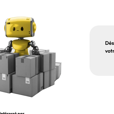
Dés
vot
 intéressé par