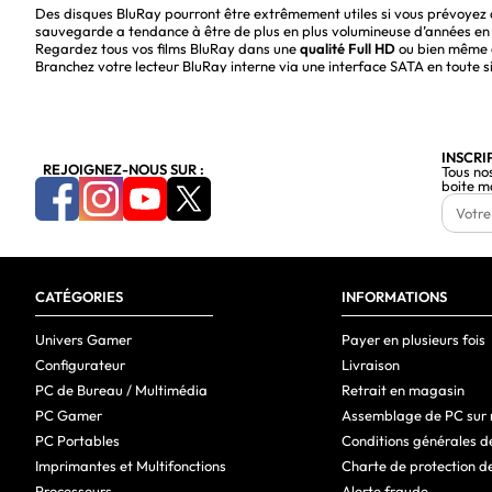
Des disques BluRay pourront être extrêmement utiles si vous prévoyez
sauvegarde a tendance à être de plus en plus volumineuse d’années en
Regardez tous vos films BluRay dans une
qualité Full HD
ou bien même
Branchez votre lecteur BluRay interne via une interface SATA en toute 
vous pour regarder vos films partout.
Graver vos BluRay et partager vos photos / musiques / vidéos en gran
Choisissez les lecteurs BluRay de Cybertek pour une gravure et une lec
vos BluRay. Faites confiance à Cybertek pour trouver le lecteur/graveu
INSCRI
REJOIGNEZ-NOUS SUR :
Tous no
Découvrez notre Top 5, mettant en avant les produits préférés de nos cli
boite m
TOP 5 Graveur Blu-Ray
Produit
Type
Marque
P
GP60NB60
DVD
Hitachi-LG Data Storage
39
CATÉGORIES
INFORMATIONS
GP60NW60
DVD
Hitachi-LG Data Storage
44
SATA DVD+/-RW DL Noir
DVD
Asus
27
Univers Gamer
Payer en plusieurs fois
Configurateur
Livraison
PC de Bureau / Multimédia
Retrait en magasin
PC Gamer
Assemblage de PC sur
PC Portables
Conditions générales d
Imprimantes et Multifonctions
Charte de protection d
Processeurs
Alerte fraude