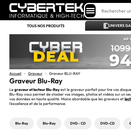
UNIVERS G
TOUS NOS PRODUITS
Accueil
>
Graveur
>
Graveur BLU-RAY
Graveur Blu-Ray
Le 
graveur et lecteur Blu-Ray
 est le graveur parfait pour lire vos disq
Blu-Ray vous permet de stocker vos images, photos et vidéos sur un seu
vos données en haute qualité. Moins abordable que les graveurs et 
lec
l’excellence et de la performance.
Blu-Ray
Blu-Ray
DVD - CD
DVD-CD
G