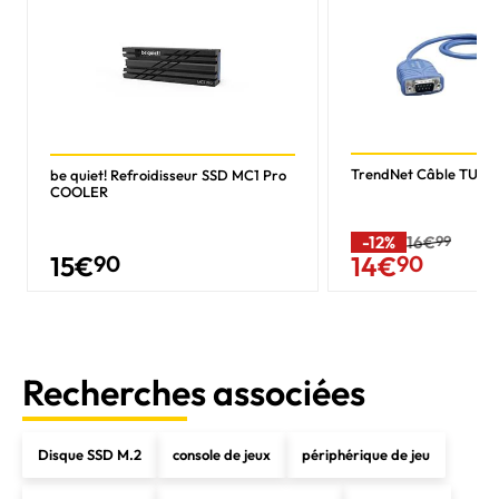
TrendNet Câble TU-S
be quiet! Refroidisseur SSD MC1 Pro
COOLER
-12%
16€
99
15
€
90
14
€
90
Recherches associées
Disque SSD M.2
console de jeux
périphérique de jeu