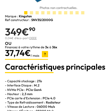
Photos non contractuelles.
Marque :
Kingston
Ref constructeur :
SNV3S/2000G
349€
90
0,04€ d'éco-part
DEEE
ou
Financez à votre rythme de
3x
à
36x
37,74€
?
/ mois
Caractéristiques principales
- Capacité stockage :
2To
- Interface Disque :
M.2
- NVMe PCIe :
PCIe Gen4
- Hauteur :
2,3 mm
- PCIe carte d'Extension :
PCIe 4.0
- Type de Refroidissement :
Radiateur
- Vitesse de Lecture :
06000 Mo/s
- Vitesse d'Écriture :
05000 Mo/s