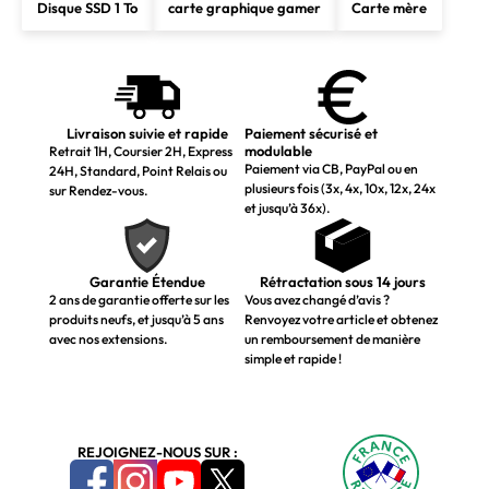
Disque SSD 1 To
carte graphique gamer
Carte mère
Livraison suivie et rapide
Paiement sécurisé et
modulable
Retrait 1H, Coursier 2H, Express
Paiement via CB, PayPal ou en
24H, Standard, Point Relais ou
plusieurs fois (3x, 4x, 10x, 12x, 24x
sur Rendez-vous.
et jusqu’à 36x).
Garantie Étendue
Rétractation sous 14 jours
2 ans de garantie offerte sur les
Vous avez changé d’avis ?
produits neufs, et jusqu’à 5 ans
Renvoyez votre article et obtenez
avec nos extensions.
un remboursement de manière
simple et rapide !
REJOIGNEZ-NOUS SUR :