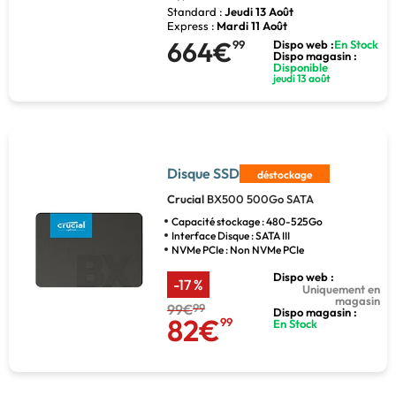
Standard :
Jeudi 13 Août
Express :
Mardi 11 Août
664€
99
Dispo web :
En Stock
Dispo magasin :
Disponible
jeudi 13 août
Disque SSD
déstockage
Crucial
BX500 500Go SATA
Capacité stockage : 480-525Go
Interface Disque : SATA III
NVMe PCIe : Non NVMe PCIe
Dispo web :
-17 %
Uniquement en
magasin
99€
99
Dispo magasin :
82€
99
En Stock