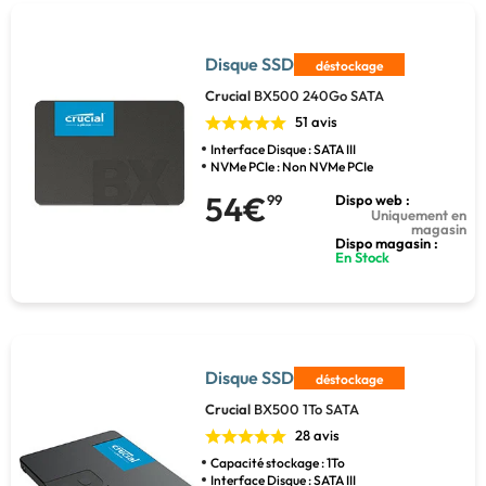
Disque SSD
déstockage
Crucial
BX500 240Go SATA
51 avis
Interface Disque : SATA III
NVMe PCIe : Non NVMe PCIe
54€
99
Dispo web :
Uniquement en
magasin
Dispo magasin :
En Stock
Disque SSD
déstockage
Crucial
BX500 1To SATA
28 avis
Capacité stockage : 1To
Interface Disque : SATA III