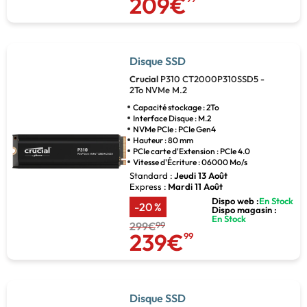
209€
Disque SSD
Crucial
P310 CT2000P310SSD5 -
2To NVMe M.2
Capacité stockage : 2To
Interface Disque : M.2
NVMe PCIe : PCIe Gen4
Hauteur : 80 mm
PCIe carte d'Extension : PCIe 4.0
Vitesse d'Écriture : 06000 Mo/s
Standard :
Jeudi 13 Août
Express :
Mardi 11 Août
Dispo web :
En Stock
-20 %
Dispo magasin :
En Stock
299€
99
239€
99
Disque SSD