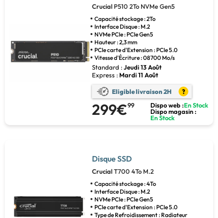
Crucial
P510 2To NVMe Gen5
Capacité stockage : 2To
Interface Disque : M.2
NVMe PCIe : PCIe Gen5
Hauteur : 2,3 mm
PCIe carte d'Extension : PCIe 5.0
Vitesse d'Écriture : 08700 Mo/s
Standard :
Jeudi 13 Août
Express :
Mardi 11 Août
Eligible livraison 2H
?
299€
99
Dispo web :
En Stock
Dispo magasin :
En Stock
Disque SSD
Crucial
T700 4To M.2
Capacité stockage : 4To
Interface Disque : M.2
NVMe PCIe : PCIe Gen5
PCIe carte d'Extension : PCIe 5.0
Type de Refroidissement : Radiateur