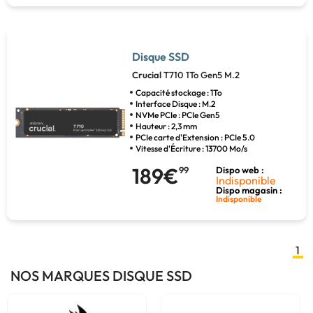
Disque SSD
Crucial
T710 1To Gen5 M.2
Capacité stockage : 1To
Interface Disque : M.2
NVMe PCIe : PCIe Gen5
Hauteur : 2,3 mm
PCIe carte d'Extension : PCIe 5.0
Vitesse d'Écriture : 13700 Mo/s
189€
99
Dispo web :
Indisponible
Dispo magasin :
Indisponible
1
NOS MARQUES DISQUE SSD