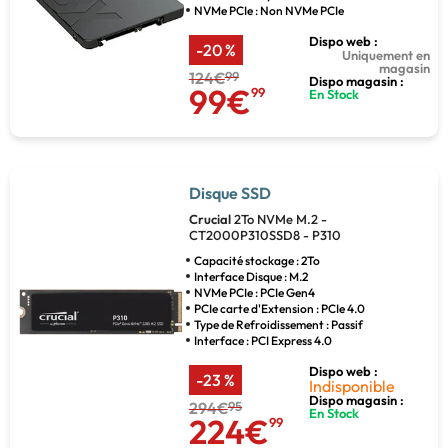
NVMe PCIe : Non NVMe PCIe
Dispo web :
-20 %
Uniquement en
magasin
124€
99
Dispo magasin :
99€
99
En Stock
Disque SSD
Crucial
2To NVMe M.2 -
CT2000P310SSD8 - P310
Capacité stockage : 2To
Interface Disque : M.2
NVMe PCIe : PCIe Gen4
PCIe carte d'Extension : PCIe 4.0
Type de Refroidissement : Passif
Interface : PCI Express 4.0
Dispo web :
-23 %
Indisponible
Dispo magasin :
294€
95
En Stock
224€
99