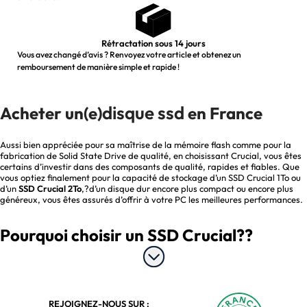
Rétractation sous 14 jours
Vous avez changé d’avis ? Renvoyez votre article et obtenez un
remboursement de manière simple et rapide !
disque ssd
Acheter un(e)
en France
Aussi bien appréciée pour sa maîtrise de la mémoire flash comme pour la
fabrication de Solid State Drive de qualité, en choisissant Crucial, vous êtes
certains d’investir dans des composants de qualité, rapides et fiables. Que
vous optiez finalement pour la capacité de stockage d’un SSD Crucial 1To ou
d’un
SSD Crucial 2To
,?d’un disque dur encore plus compact ou encore plus
généreux, vous êtes assurés d’offrir à votre PC les meilleures performances.
Pourquoi choisir un SSD Crucial??
Les disques SSD Crucial sont parmi les meilleurs composants disponibles
pour améliorer la réactivité de votre ordinateur. Que vous recherchiez un
disque dur interne ou portable, un Crucial SSD convient à n’importe quelle
REJOIGNEZ-NOUS SUR :