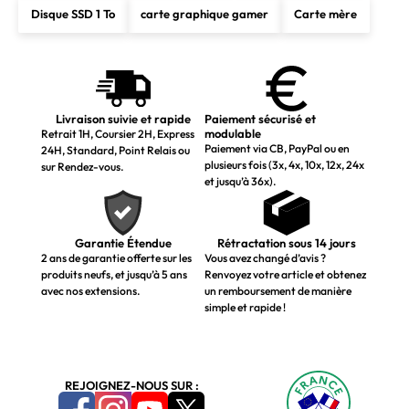
Disque SSD 1 To
carte graphique gamer
Carte mère
Livraison suivie et rapide
Paiement sécurisé et
modulable
Retrait 1H, Coursier 2H, Express
Paiement via CB, PayPal ou en
24H, Standard, Point Relais ou
plusieurs fois (3x, 4x, 10x, 12x, 24x
sur Rendez-vous.
et jusqu’à 36x).
Garantie Étendue
Rétractation sous 14 jours
2 ans de garantie offerte sur les
Vous avez changé d’avis ?
produits neufs, et jusqu’à 5 ans
Renvoyez votre article et obtenez
avec nos extensions.
un remboursement de manière
simple et rapide !
REJOIGNEZ-NOUS SUR :