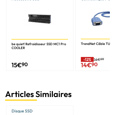
TrendNet Câble TU-S
be quiet! Refroidisseur SSD MC1 Pro
COOLER
-12%
16€
99
15
€
90
14
€
90
Articles Similaires
Disque SSD