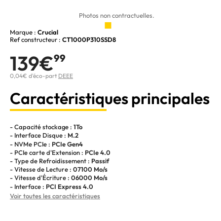
Photos non contractuelles.
Marque :
Crucial
Ref constructeur :
CT1000P310SSD8
139€
99
0,04€ d'éco-part
DEEE
Caractéristiques principales
- Capacité stockage :
1To
- Interface Disque :
M.2
- NVMe PCIe :
PCIe Gen4
- PCIe carte d'Extension :
PCIe 4.0
- Type de Refroidissement :
Passif
- Vitesse de Lecture :
07100 Mo/s
- Vitesse d'Écriture :
06000 Mo/s
- Interface :
PCI Express 4.0
Voir toutes les caractéristiques