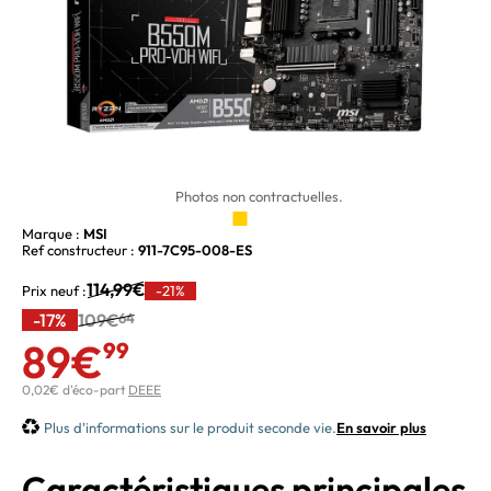
Photos non contractuelles.
Marque :
MSI
Ref constructeur :
911-7C95-008-ES
114,99€
Prix neuf :
-21%
-17%
109€
64
89€
99
0,02€ d'éco-part
DEEE
Plus d'informations sur le produit seconde vie.
En savoir plus
Caractéristiques principales