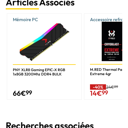
Articles Associés
Mémoire PC
Accessoire refroi
M.RED Thermal Past
PNY XLR8 Gaming EPIC-X RGB
Extreme 4gr
1x8GB 3200Mhz DDR4 BULK
-40%
24€
99
66
€
99
14
€
99
Recherches associées