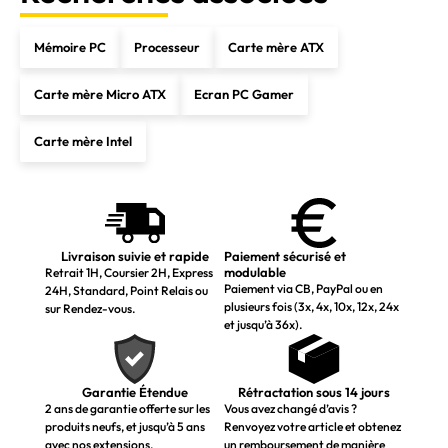
Mémoire PC
Processeur
Carte mère ATX
Carte mère Micro ATX
Ecran PC Gamer
Carte mère Intel
Livraison suivie et rapide
Paiement sécurisé et
modulable
Retrait 1H, Coursier 2H, Express
Paiement via CB, PayPal ou en
24H, Standard, Point Relais ou
plusieurs fois (3x, 4x, 10x, 12x, 24x
sur Rendez-vous.
et jusqu’à 36x).
Garantie Étendue
Rétractation sous 14 jours
2 ans de garantie offerte sur les
Vous avez changé d’avis ?
produits neufs, et jusqu’à 5 ans
Renvoyez votre article et obtenez
avec nos extensions.
un remboursement de manière