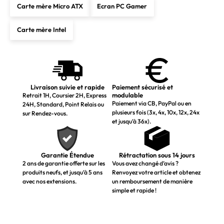
Carte mère Micro ATX
Ecran PC Gamer
Carte mère Intel
Livraison suivie et rapide
Paiement sécurisé et
modulable
Retrait 1H, Coursier 2H, Express
Paiement via CB, PayPal ou en
24H, Standard, Point Relais ou
plusieurs fois (3x, 4x, 10x, 12x, 24x
sur Rendez-vous.
et jusqu’à 36x).
Garantie Étendue
Rétractation sous 14 jours
2 ans de garantie offerte sur les
Vous avez changé d’avis ?
produits neufs, et jusqu’à 5 ans
Renvoyez votre article et obtenez
avec nos extensions.
un remboursement de manière
simple et rapide !