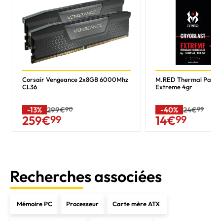
Corsair Vengeance 2x8GB 6000Mhz
M.RED Thermal Past
CL36
Extreme 4gr
-13%
299€
90
-40%
24€
99
259
€
99
14
€
99
Recherches associées
Mémoire PC
Processeur
Carte mère ATX