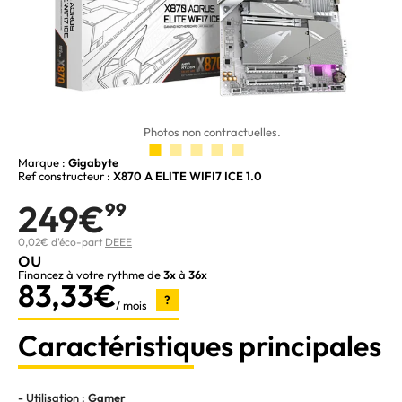
Photos non contractuelles.
Marque :
Gigabyte
Ref constructeur :
X870 A ELITE WIFI7 ICE 1.0
249€
99
0,02€ d'éco-part
DEEE
ou
Financez à votre rythme de
3x
à
36x
83,33€
?
/ mois
Caractéristiques principales
- Utilisation :
Gamer