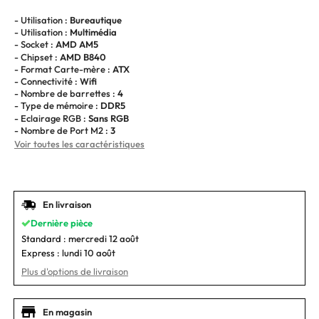
- Utilisation :
Bureautique
- Utilisation :
Multimédia
- Socket :
AMD AM5
- Chipset :
AMD B840
- Format Carte-mère :
ATX
- Connectivité :
Wifi
- Nombre de barrettes :
4
- Type de mémoire :
DDR5
- Eclairage RGB :
Sans RGB
- Nombre de Port M2 :
3
Voir toutes les caractéristiques
En livraison
Dernière pièce
Standard :
mercredi 12 août
Express :
lundi 10 août
Plus d'options de livraison
En magasin