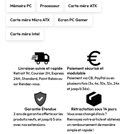
Mémoire PC
Processeur
Carte mère ATX
Carte mère Micro ATX
Ecran PC Gamer
Carte mère Intel
Livraison suivie et rapide
Paiement sécurisé et
modulable
Retrait 1H, Coursier 2H, Express
Paiement via CB, PayPal ou en
24H, Standard, Point Relais ou
plusieurs fois (3x, 4x, 10x, 12x, 24x
sur Rendez-vous.
et jusqu’à 36x).
Garantie Étendue
Rétractation sous 14 jours
2 ans de garantie offerte sur les
Vous avez changé d’avis ?
produits neufs, et jusqu’à 5 ans
Renvoyez votre article et obtenez
avec nos extensions.
un remboursement de manière
simple et rapide !