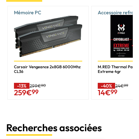
Mémoire PC
Accessoire refroi
Corsair Vengeance 2x8GB 6000Mhz
M.RED Thermal Past
CL36
Extreme 4gr
-13%
299€
90
-40%
24€
99
259
€
99
14
€
99
Recherches associées