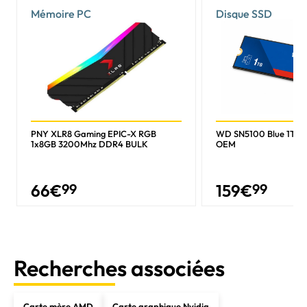
Mémoire PC
Disque SSD
PNY XLR8 Gaming EPIC-X RGB
WD SN5100 Blue 1To 
1x8GB 3200Mhz DDR4 BULK
OEM
66
€
99
159
€
99
Recherches associées
Carte mère AMD
Carte graphique Nvidia