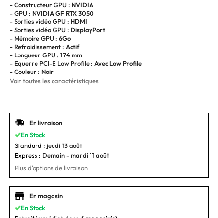
- Constructeur GPU :
NVIDIA
- GPU :
NVIDIA GF RTX 3050
- Sorties vidéo GPU :
HDMI
- Sorties vidéo GPU :
DisplayPort
- Mémoire GPU :
6Go
- Refroidissement :
Actif
- Longueur GPU :
174 mm
- Equerre PCI-E Low Profile :
Avec Low Profile
- Couleur :
Noir
Voir toutes les caractéristiques
En livraison
En Stock
Standard :
jeudi 13 août
Express :
Demain - mardi 11 août
Plus d'options de livraison
En magasin
En Stock
Retrait immédiat dans
6 magasin(s)