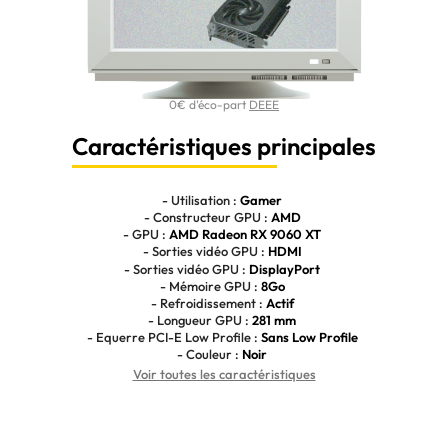
0€ d'éco-part
DEEE
Caractéristiques principales
- Utilisation :
Gamer
- Constructeur GPU :
AMD
- GPU :
AMD Radeon RX 9060 XT
- Sorties vidéo GPU :
HDMI
- Sorties vidéo GPU :
DisplayPort
- Mémoire GPU :
8Go
- Refroidissement :
Actif
- Longueur GPU :
281 mm
- Equerre PCI-E Low Profile :
Sans Low Profile
- Couleur :
Noir
Voir toutes les caractéristiques