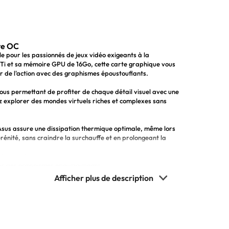
te OC
e pour les passionnés de jeux vidéo exigeants à la
Ti et sa mémoire GPU de 16Go, cette carte graphique vous
r de l'action avec des graphismes époustouflants.
ous permettant de profiter de chaque détail visuel avec une
z explorer des mondes virtuels riches et complexes sans
Asus assure une dissipation thermique optimale, même lors
sérénité, sans craindre la surchauffe et en prolongeant la
u immersive
r des graphismes époustouflants
hermique optimale