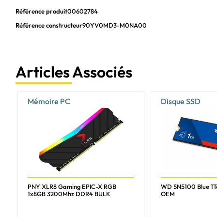
Référence produit
00602784
Version de DisplayPort
Référence constructeur
90YV0MD3-M0NA00
représentation / réalisation
Synthoniseur TV intégré
Version DirectX
Articles Associés
Version OpenGL
HDCP
Mémoire PC
Disque SSD
Version HDCP
DVI dual-link
NVIDIA G-SYNC
Ansel NVIDIA
Performances de la NPU jusqu'à
PNY XLR8 Gaming EPIC-X RGB
WD SN5100 Blue 1
1x8GB 3200Mhz DDR4 BULK
OEM
Édition surcadencée (OC)
Design