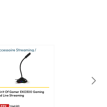
ccessoire Streaming /
logging
irit Of Gamer EKO300 Gaming
d Live Streaming
-33%
29€
90