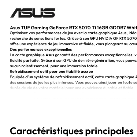
Asus TUF Gaming GeForce RTX 5070 Ti 16GB GDDR7 Whi
Optimisez vos performances de jeu avec la carte graphique Asus, idéal
recherche de sensations fortes. Grâce à son GPU NVIDIA GF RTX 5070
offre une expérience de jeu immersive et fluide, vous plongeant au cœu
Des performances exceptionnelles
La carte graphique Asus garantit des performances exceptionnelles, v
fluidité parfaite. Grâce à son GPU de dernière génération, vous pouve
aucun ralentissement, pour une immersion totale.
Refroidissement actif pour une fiabilité accrue
Équipée d'un système de refroidissement actif, cette carte graphique 
des sessions de jeu les plus intenses. Vous pouvez ainsi jouer en toute 
durée de vie de votre matériel pour une expérience durable et fiable.
Performances exceptionnelles pour une expérience de je
GPU NVIDIA GF RTX 5070Ti et mémoire GPU de 16Go pou
Avantages :
Système de refroidissement actif pour une dissipation t
Caractéristiques principales