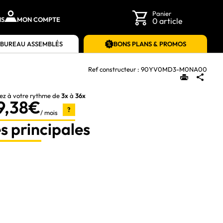
Panier
NS
MON COMPTE
0 article
 BUREAU ASSEMBLÉS
BONS PLANS & PROMOS
Ref constructeur :
90YV0MD3-M0NA00
ez à votre rythme de
3x
à
36x
9,38€
?
/ mois
s principales