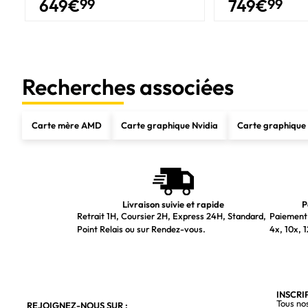
649
€
99
749
€
99
Profondeur
Hauteur
Informations sur l'emballage
Recherches associées
Largeur du colis
Profondeur du colis
Carte mère AMD
Carte graphique Nvidia
Carte graphiqu
Hauteur du colis
Livraison suivie et rapide
P
Retrait 1H, Coursier 2H, Express 24H, Standard,
Paiement 
Point Relais ou sur Rendez-vous.
4x, 10x, 1
INSCRI
Tous no
REJOIGNEZ-NOUS SUR :