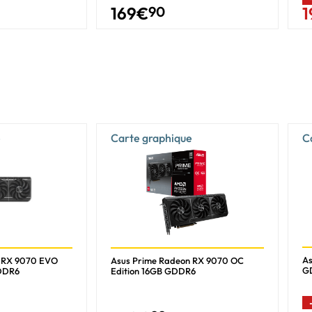
169
€
90
1
Actif
ASUS Axial-tech
3 ventilateur(s)
Full-Height/Full-Length (FH/FL)
3,125
Oui
e
Carte graphique
C
Multi
Blanc
850 W
1x 16-pin
As
n RX 9070 EVO
Asus Prime Radeon RX 9070 OC
GD
GDDR6
Edition 16GB GDDR6
329 mm