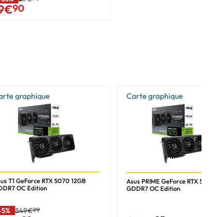
9
€
90
arte graphique
Carte graphique
us T1 GeForce RTX 5070 12GB
Asus PRIME GeForce RTX 5070
DR7 OC Edition
GDDR7 OC Edition
-5%
849€
99