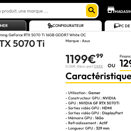
MAGASI
AMER
CONFIGURATEUR
PC DE
ming GeForce RTX 5070 Ti 16GB GDDR7 White OC
TX 5070 Ti
Marque :
Asus
1199€
99
Financ
12
ou
0,06€ d'éco-part
DEEE
Caractéristique
- Utilisation :
Gamer
- Constructeur GPU :
NVIDIA
- GPU :
NVIDIA GF RTX 5070Ti
- Sorties vidéo GPU :
HDMI
- Sorties vidéo GPU :
DisplayPort
- Mémoire GPU :
16Go
- Refroidissement :
Actif
- Longueur GPU :
329 mm