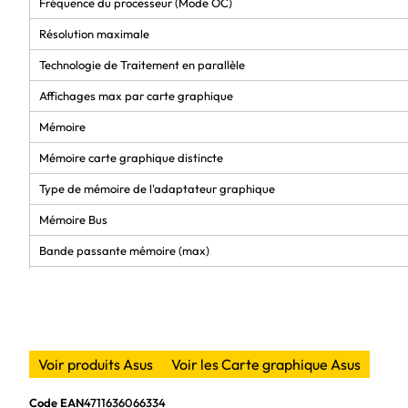
Fréquence du processeur (Mode OC)
Résolution maximale
Technologie de Traitement en parallèle
Affichages max par carte graphique
Mémoire
Mémoire carte graphique distincte
Type de mémoire de l'adaptateur graphique
Mémoire Bus
Bande passante mémoire (max)
Connectivité
Type d'interface
Quantité de ports HDMI
Voir produits Asus
Voir les Carte graphique Asus
Version HDMI
Code EAN
4711636066334
Quantité d'interface DisplayPorts