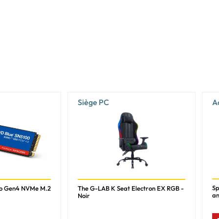
2.1b
Non
12 Ultimate
4.6
Oui
Siège PC
A
V
2.3
Non
Oui
Oui
1406 TOPs
Sp
To Gen4 NVMe M.2
The G-LAB K Seat Electron EX RGB -
an
Noir
Oui