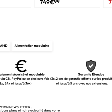
749
€
99
7
62,5 mm
140 mm
420 mm
226 mm
e AMD
Alimentation modulaire
87 mm
aiement sécurisé et modulable
Garantie Étendue
via CB, PayPal ou en plusieurs fois (3x,
2 ans de garantie offerte sur les produi
2x, 24x et jusqu’à 36x).
et jusqu’à 5 ans avec nos extensions.
PTION NEWSLETTER :
s bons plans et notre actualité dans votre