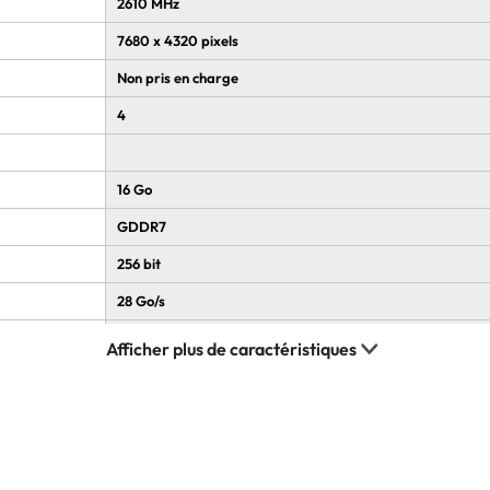
2610 MHz
7680 x 4320 pixels
Non pris en charge
4
16 Go
GDDR7
256 bit
28 Go/s
PCI Express 5.0
2
2.1b
3