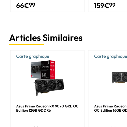
66
€
99
159
€
99
Type de refroidissement
Technologie de refroidissement
Nombre de ventilateurs
Articles Similaires
Format
Nombre de ports
Éclairage
Carte graphique
Carte graphiqu
Couleur de l'éclairage
Couleur du produit
Puissance
Alimentation minimum supportée
Prises de courant supplementaires
Asus Prime Radeon RX 9070 GRE OC
Asus Prime Radeo
Edition 12GB GDDR6
OC Edition 16GB 
Poids et dimensions
Longueur du produit