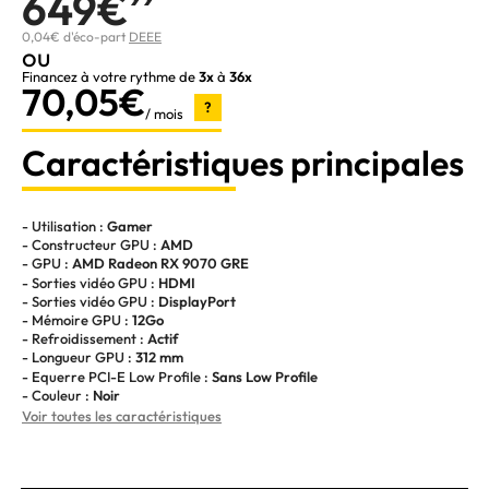
649€
0,04€ d'éco-part
DEEE
ou
Financez à votre rythme de
3x
à
36x
70,05€
?
/ mois
Caractéristiques principales
- Utilisation :
Gamer
- Constructeur GPU :
AMD
- GPU :
AMD Radeon RX 9070 GRE
- Sorties vidéo GPU :
HDMI
- Sorties vidéo GPU :
DisplayPort
- Mémoire GPU :
12Go
- Refroidissement :
Actif
- Longueur GPU :
312 mm
- Equerre PCI-E Low Profile :
Sans Low Profile
- Couleur :
Noir
Voir toutes les caractéristiques