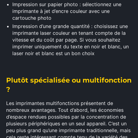
Impression sur papier photo
: s
électionnez
une
imprimante
à
jet
d’encre
couleur avec
une
cartouche
photo
Impression d’une grande quantité
: choisissez une
imprimante
laser couleur
en tenant compte de
la
vitesse et
du
coût
par
page. Si vous
souhaitez
imprimer uniquement
du texte en noir et blanc,
un
laser
noir et blanc
est un
bon choix
Plutôt spécialisée ou multifonction
?
Les
imprimantes
multifonctions
présentent
de
nombreux avantages. Tout d’abord, les économies
×
d’espace rendues possibles
par la
concentration
de
plusieurs périphériques en un seul appareil.
C’est
un
peu
plus grand qu’une
imprimante traditionnelle, mais
cela reste
intéressant
compte tenu
de la
variété
des