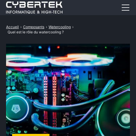
PC
Accueil
›
Composants
›
Watercooling
›
Quel est le rôle du watercooling ?
Guides d’achat
Carte graphique
PC portable bureautique
Carte mère
PC portable gamer
Mac
Processeur
Composants
Périphériques
Actualités
Ecran PC bureautique
BOUTIQUE
Ecran PC gamer