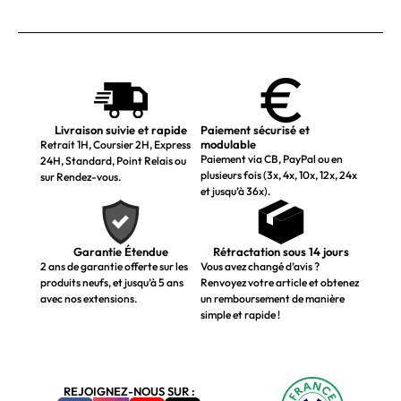
Livraison suivie et rapide
Paiement sécurisé et
modulable
Retrait 1H, Coursier 2H, Express
Paiement via CB, PayPal ou en
24H, Standard, Point Relais ou
plusieurs fois (3x, 4x, 10x, 12x, 24x
sur Rendez-vous.
et jusqu’à 36x).
Garantie Étendue
Rétractation sous 14 jours
2 ans de garantie offerte sur les
Vous avez changé d’avis ?
produits neufs, et jusqu’à 5 ans
Renvoyez votre article et obtenez
avec nos extensions.
un remboursement de manière
simple et rapide !
REJOIGNEZ-NOUS SUR :