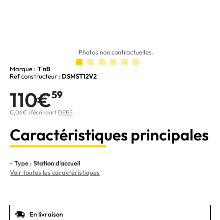
Photos non contractuelles.
Marque :
T'nB
Ref constructeur :
DSMST12V2
110€
59
0,06€ d'éco-part
DEEE
Caractéristiques principales
- Type :
Station d'accueil
Voir toutes les caractéristiques
En livraison