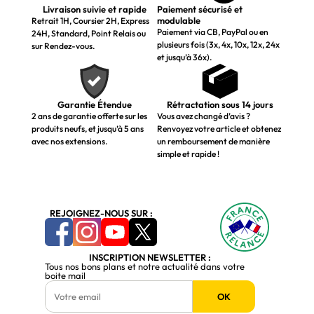
Livraison suivie et rapide
Paiement sécurisé et
modulable
Retrait 1H, Coursier 2H, Express
Paiement via CB, PayPal ou en
24H, Standard, Point Relais ou
plusieurs fois (3x, 4x, 10x, 12x, 24x
sur Rendez-vous.
et jusqu’à 36x).
Garantie Étendue
Rétractation sous 14 jours
2 ans de garantie offerte sur les
Vous avez changé d’avis ?
produits neufs, et jusqu’à 5 ans
Renvoyez votre article et obtenez
avec nos extensions.
un remboursement de manière
simple et rapide !
REJOIGNEZ-NOUS SUR :
INSCRIPTION NEWSLETTER :
Tous nos bons plans et notre actualité dans votre
boite mail
OK