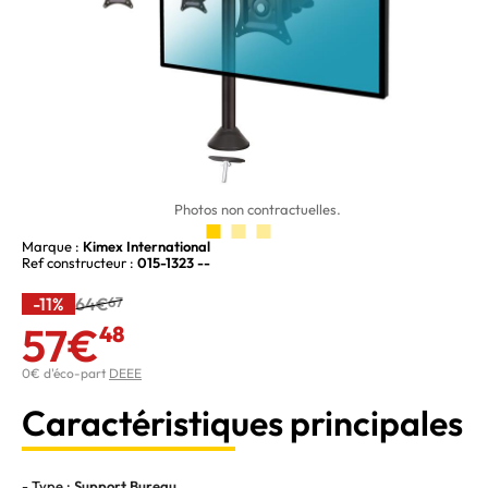
Photos non contractuelles.
Marque :
Kimex International
Ref constructeur :
015-1323 --
-11%
64€
67
57€
48
0€ d'éco-part
DEEE
Caractéristiques principales
- Type :
Support Bureau