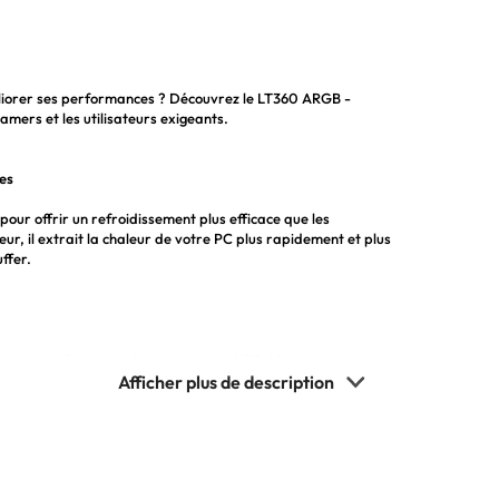
éliorer ses performances ? Découvrez le LT360 ARGB -
amers et les utilisateurs exigeants.
es
pour offrir un refroidissement plus efficace que les
r, il extrait la chaleur de votre PC plus rapidement et plus
ffer.
égrera parfaitement à n'importe quel PC. Mais ce n'est pas
naliser l'éclairage de votre système selon vos préférences.
 une véritable ambiance gaming dans votre PC.