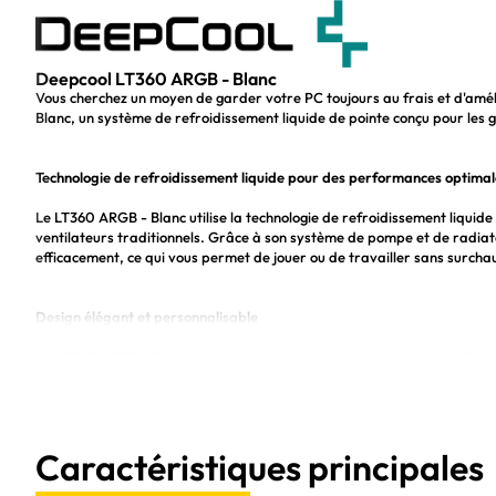
Deepcool LT360 ARGB - Blanc
Vous cherchez un moyen de garder votre PC toujours au frais et d'am
Blanc, un système de refroidissement liquide de pointe conçu pour les g
Technologie de refroidissement liquide pour des performances optimal
Le LT360 ARGB - Blanc utilise la technologie de refroidissement liquide 
ventilateurs traditionnels. Grâce à son système de pompe et de radiateu
efficacement, ce qui vous permet de jouer ou de travailler sans surchau
Design élégant et personnalisable
Le LT360 ARGB - Blanc est doté d'un design élégant en blanc, qui s'int
tout, grâce à ses diodes lumineuses RGB, vous pouvez également person
Avec des millions de couleurs à votre disposition, vous pourrez créer
Caractéristiques principales
Installation facile et compatibilité universelle