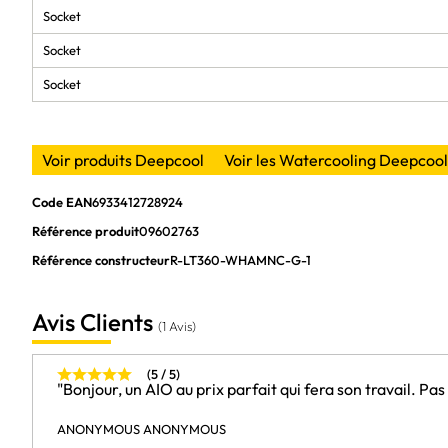
Socket
Socket
Socket
Voir produits Deepcool
Voir les Watercooling Deepcool
Code EAN
6933412728924
Référence produit
09602763
Référence constructeur
R-LT360-WHAMNC-G-1
Avis Clients
(1 Avis)
(5 / 5)
"Bonjour, un AIO au prix parfait qui fera son travail. Pa
ANONYMOUS ANONYMOUS