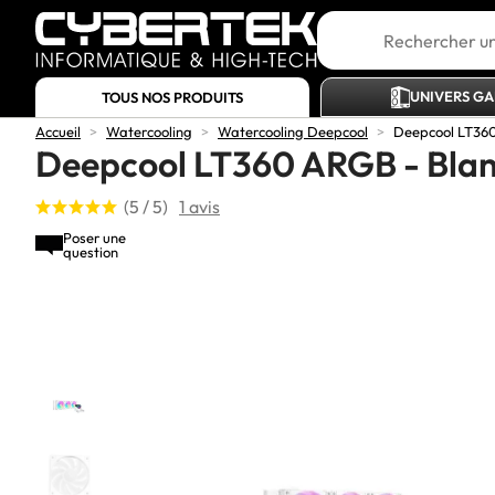
UNIVERS G
TOUS NOS PRODUITS
Accueil
>
Watercooling
>
Watercooling Deepcool
>
Deepcool LT360
Deepcool LT360 ARGB - Bla
(5 / 5)
1 avis
Poser une
question