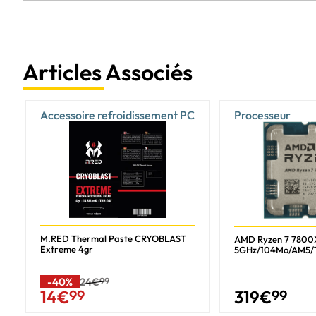
Articles Associés
Accessoire refroidissement PC
Processeur
M.RED Thermal Paste CRYOBLAST
AMD Ryzen 7 7800
Extreme 4gr
5GHz/104Mo/AM5/
-40%
24€
99
319
€
99
14
€
99