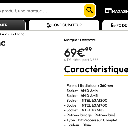
MAGASI
AMER
CONFIGURATEUR
PC DE
 ARGB - Blanc
nc
Marque :
Deepcool
69€
99
0,11€ d'éco-part
DEEE
Caractéristique
- Format Radiateur :
360mm
- Socket :
AMD AM4
- Socket :
AMD AM5
- Socket :
INTEL LGA1200
- Socket :
INTEL LGA1700
- Socket :
INTEL LGA1851
- Rétroéclairage :
Rétroéclairé
- Type :
Kit Processeur Complet
- Couleur :
Blanc