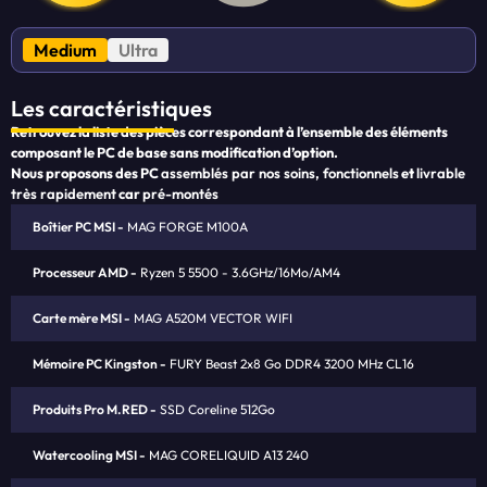
Medium
Ultra
Les caractéristiques
Retrouvez la liste des pièces correspondant à l’ensemble des éléments
composant le PC de base sans modification d’option.
Nous proposons des PC
assemblés par nos soins, fonctionnels
et
livrable
très rapidement
car
pré-montés
Boîtier PC MSI
MAG FORGE M100A
Processeur AMD
Ryzen 5 5500 - 3.6GHz/16Mo/AM4
Carte mère MSI
MAG A520M VECTOR WIFI
Mémoire PC Kingston
FURY Beast 2x8 Go DDR4 3200 MHz CL16
Produits Pro M.RED
SSD Coreline 512Go
Watercooling MSI
MAG CORELIQUID A13 240