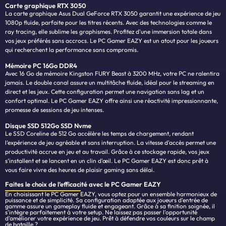
Carte graphique RTX 3050
La carte graphique Asus Dual GeForce RTX 3050 garantit une expérience de jeu
1080p fluide, parfaite pour les titres récents. Avec des technologies comme le
ray tracing, elle sublime les graphismes. Profitez d'une immersion totale dans
vos jeux préférés sans accrocs. Le PC Gamer EAZY est un atout pour les joueurs
qui recherchent la performance sans compromis.
Mémoire PC 16Go DDR4
Avec 16 Go de mémoire Kingston FURY Beast à 3200 MHz, votre PC ne ralentira
jamais. Le double canal assure un multitâche fluide, idéal pour le streaming en
direct et les jeux. Cette configuration permet une navigation sans lag et un
confort optimal. Le PC Gamer EAZY offre ainsi une réactivité impressionnante,
promesse de sessions de jeu intenses.
Disque SSD 512Go SSD Nvme
Le SSD Coreline de 512 Go accélère les temps de chargement, rendant
l’expérience de jeu agréable et sans interruption. La vitesse d'accès permet une
productivité accrue en jeu et au travail. Grâce à ce stockage rapide, vos jeux
s’installent et se lancent en un clin d'œil. Le PC Gamer EAZY est donc prêt à
vous faire vivre des heures de plaisir gaming sans délai.
Faites le choix de l’efficacité avec le PC Gamer EAZY
En choisissant le PC Gamer EAZY, vous optez pour un ensemble harmonieux de
puissance et de simplicité. Sa configuration adaptée aux joueurs d'entrée de
gamme assure un gameplay fluide et engageant. Grâce à sa finition soignée, il
s'intègre parfaitement à votre setup. Ne laissez pas passer l'opportunité
d'améliorer votre expérience de jeu. Prêt à défendre vos couleurs sur le champ
de bataille ?