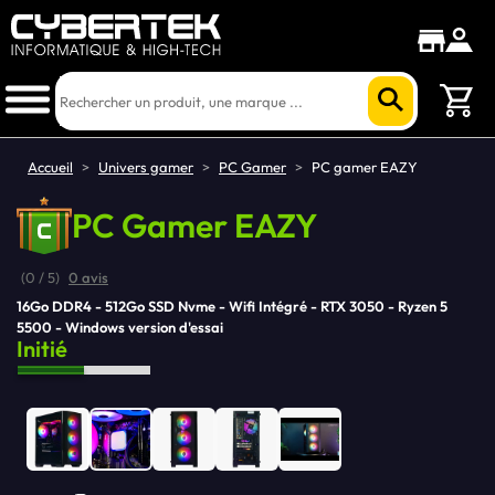
Accueil
>
Univers gamer
>
PC Gamer
>
PC gamer EAZY
PC Gamer
EAZY
(0 / 5)
0 avis
16Go DDR4
512Go SSD Nvme
Wifi Intégré
RTX 3050
Ryzen 5
5500
Windows version d'essai
Initié