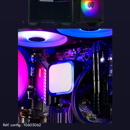
Réf. config : 10603062