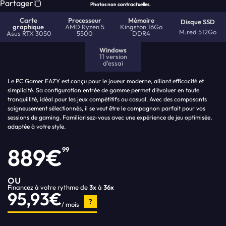
Partager
Photos non contractuelles.
Photos non contractuelles.
Carte
Processeur
Mémoire
Disque SSD
graphique
AMD Ryzen 5
Kingston 16Go
M.red 512Go
Asus RTX 3050
5500
DDR4
Windows
11 version
d'essai
Le PC Gamer EAZY est conçu pour le joueur moderne, alliant efficacité et
simplicité. Sa configuration entrée de gamme permet d'évoluer en toute
tranquillité, idéal pour les jeux compétitifs ou casual. Avec des composants
soigneusement sélectionnés, il se veut être le compagnon parfait pour vos
sessions de gaming. Familiarisez-vous avec une expérience de jeu optimisée,
adaptée à votre style.
889€
99
ou
Financez à votre rythme de
3x
à
36x
95,93€
?
/ mois