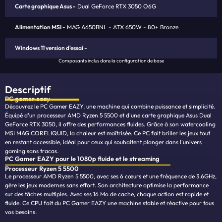
Carte graphique Asus
Dual GeForce RTX 3050 O6G
Alimentation MSI
MAG A650BNL - ATX 650W - 80+ Bronze
Windows 11 version d'essai
Composants inclus dans la configuration de base
Descriptif
PC
gamer eazy
Découvrez le PC Gamer EAZY, une machine qui combine puissance et simplicité.
Équipé d'un processeur AMD Ryzen 5 5500 et d'une carte graphique Asus Dual
GeForce RTX 3050, il offre des performances fluides. Grâce à son watercooling
MSI MAG CORELIQUID, la chaleur est maîtrisée. Ce PC fait briller les jeux tout
en restant accessible, idéal pour ceux qui souhaitent plonger dans l'univers
gaming sans tracas.
PC Gamer EAZY pour le 1080p fluide et le streaming
Processeur Ryzen 5 5500
Le processeur AMD Ryzen 5 5500, avec ses 6 cœurs et une fréquence de 3.6GHz,
gère les jeux modernes sans effort. Son architecture optimise la performance
sur des tâches multiples. Avec ses 16 Mo de cache, chaque action est rapide et
fluide. Ce CPU fait du PC Gamer EAZY une machine stable et réactive pour tous
vos besoins.