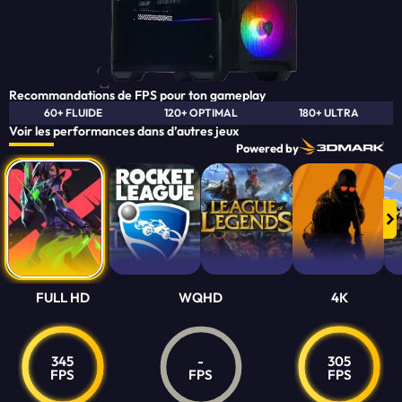
Recommandations de FPS pour ton gameplay
60+ FLUIDE
120+ OPTIMAL
180+ ULTRA
Voir les performances dans d’autres jeux
Powered by
FULL HD
WQHD
4K
345
-
305
FPS
FPS
FPS