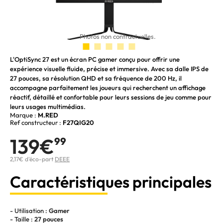
Photos non contractuelles.
L'OptiSync 27 est un écran PC gamer conçu pour offrir une
expérience visuelle fluide, précise et immersive. Avec sa dalle IPS de
27 pouces, sa résolution QHD et sa fréquence de 200 Hz, il
accompagne parfaitement les joueurs qui recherchent un affichage
réactif, détaillé et confortable pour leurs sessions de jeu comme pour
leurs usages multimédias.
Marque :
M.RED
Ref constructeur :
F27QIG20
139€
99
2,17€ d'éco-part
DEEE
Caractéristiques principales
- Utilisation :
Gamer
- Taille :
27 pouces