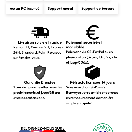
écran PC incurvé
Support mural
Support de bureau
Livraison suivie et rapide
Paiement sécurisé et
modulable
Retrait 1H, Coursier 2H, Express
Paiement via CB, PayPal ou en
24H, Standard, Point Relais ou
plusieurs fois (3x, 4x, 10x, 12x, 24x
sur Rendez-vous.
et jusqu’à 36x).
Garantie Étendue
Rétractation sous 14 jours
2 ans de garantie offerte sur les
Vous avez changé d’avis ?
produits neufs, et jusqu’à 5 ans
Renvoyez votre article et obtenez
avec nos extensions.
un remboursement de manière
simple et rapide !
REJOIGNEZ-NOUS SUR :