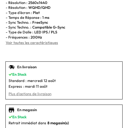
- Résolution :
2560x1440
- Résolution :
WQHD/QHD
- Type d'écran :
Plat
- Temps de Réponse :
1 ms
- Sync Techno. :
FreeSync
- Sync Techno. :
Compatible G-Sync
- Type de Dalle :
LED IPS / PLS
- Fréquences :
200Hz
Voir toutes les caractéristiques
En livraison
En Stock
Standard :
mercredi 12 août
Express :
mardi 11 août
Plus d'options de livraison
En magasin
En Stock
Retrait immédiat dans
8 magasin(s)