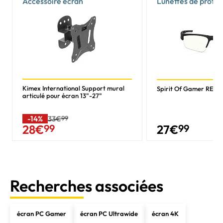
Accessoire écran
Lunettes de protec
Kimex International Support mural
Spirit Of Gamer RETI
articulé pour écran 13"-27"
-14%
33€
99
27
€
99
28
€
99
Recherches associées
écran PC Gamer
écran PC Ultrawide
écran 4K