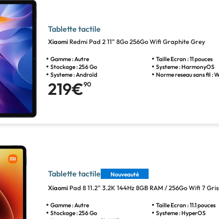
Tablette tactile
Xiaomi
Redmi Pad 2 11" 8Go 256Go Wifi Graphite Grey
Gamme : Autre
Taille Ecran : 11 pouces
Stockage : 256 Go
Systeme : HarmonyOS
Systeme : Androïd
Norme reseau sans fil : W
219€
90
Tablette tactile
Nouveauté
Xiaomi
Pad 8 11.2" 3.2K 144Hz 8GB RAM / 256Go Wifi 7 Gris
Gamme : Autre
Taille Ecran : 11.1 pouces
Stockage : 256 Go
Systeme : HyperOS