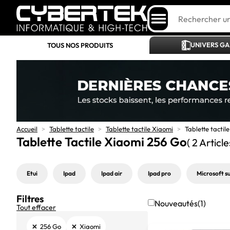
UNIVERS G
TOUS NOS PRODUITS
Accueil
>
Tablette tactile
>
Tablette tactile Xiaomi
>
Tablette tactil
Tablette Tactile Xiaomi 256 Go
( 2 Article
Etui
Ipad
Ipad air
Ipad pro
Microsoft s
Filtres
Nouveautés
(1)
Tout effacer
×
×
256 Go
Xiaomi