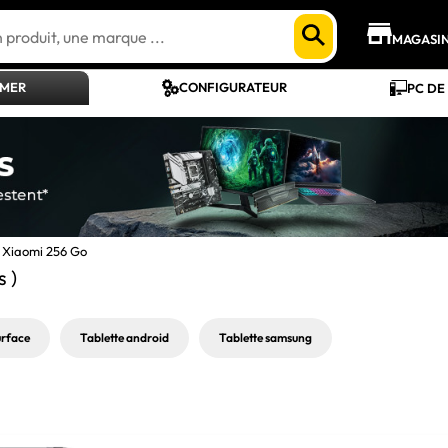
MAGASI
AMER
CONFIGURATEUR
PC DE
e Xiaomi 256 Go
s )
urface
Tablette android
Tablette samsung