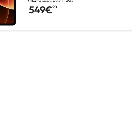
Norme reseau sans fil : WiFi
549€
90