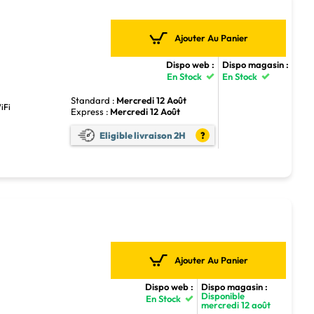
Ajouter Au Panier
Dispo web :
Dispo magasin :
En Stock
En Stock
Standard :
Mercredi 12 Août
iFi
Express :
Mercredi 12 Août
Eligible livraison 2H
?
Ajouter Au Panier
Dispo web :
Dispo magasin :
Disponible
En Stock
mercredi 12 août