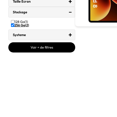
Taille Ecran
Stockage
128 Go
(1)
256 Go
(2)
Systeme
Voir + de filtres