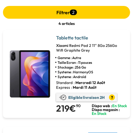
Filtrer
2
4 articles
Tablette tactile
Xiaomi
Redmi Pad 2 11" 8Go 256Go
Wifi Graphite Grey
Gamme : Autre
Taille Ecran : 11 pouces
Stockage : 256 Go
Systeme : HarmonyOS
Systeme : Androïd
Standard :
Mercredi 12 Août
Express :
Mardi 11 Août
Eligible livraison 2H
?
219€
90
Dispo web :
En Stock
Dispo magasin :
En Stock