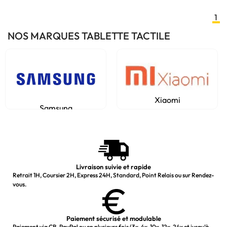
1
NOS MARQUES TABLETTE TACTILE
Xiaomi
Samsung
Livraison suivie et rapide
Retrait 1H, Coursier 2H, Express 24H, Standard, Point Relais ou sur Rendez-
vous.
Paiement sécurisé et modulable
Paiement via CB, PayPal ou en plusieurs fois (3x, 4x, 10x, 12x, 24x et jusqu’à