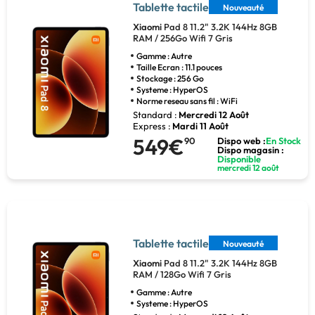
Tablette tactile
Nouveauté
Xiaomi
Pad 8 11.2" 3.2K 144Hz 8GB
RAM / 256Go Wifi 7 Gris
Gamme : Autre
Taille Ecran : 11.1 pouces
Stockage : 256 Go
Systeme : HyperOS
Norme reseau sans fil : WiFi
Standard :
Mercredi 12 Août
Express :
Mardi 11 Août
549€
90
Dispo web :
En Stock
Dispo magasin :
Disponible
mercredi 12 août
Tablette tactile
Nouveauté
Xiaomi
Pad 8 11.2" 3.2K 144Hz 8GB
RAM / 128Go Wifi 7 Gris
Gamme : Autre
Systeme : HyperOS