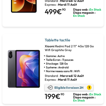
Standard :
Mercredi 12 Août
Express :
Mardi 11 Août
499€
90
Dispo web :
En Stock
Dispo magasin :
En Stock
Tablette tactile
Xiaomi
Redmi Pad 2 11" 4Go 128 Go
Wifi Graphite Grey
Gamme : Autre
Taille Ecran : 11 pouces
Stockage : 128 Go
Systeme : Androïd
Norme reseau sans fil : WiFi
Standard :
Mercredi 12 Août
Express :
Mardi 11 Août
Eligible livraison 2H
?
199€
90
Dispo web :
En Stock
Dispo magasin :
En Stock