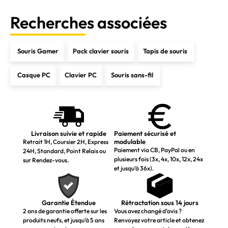
Recherches associées
Souris Gamer
Pack clavier souris
Tapis de souris
Casque PC
Clavier PC
Souris sans-fil
Livraison suivie et rapide
Paiement sécurisé et
modulable
Retrait 1H, Coursier 2H, Express
Paiement via CB, PayPal ou en
24H, Standard, Point Relais ou
plusieurs fois (3x, 4x, 10x, 12x, 24x
sur Rendez-vous.
et jusqu’à 36x).
Garantie Étendue
Rétractation sous 14 jours
2 ans de garantie offerte sur les
Vous avez changé d’avis ?
produits neufs, et jusqu’à 5 ans
Renvoyez votre article et obtenez