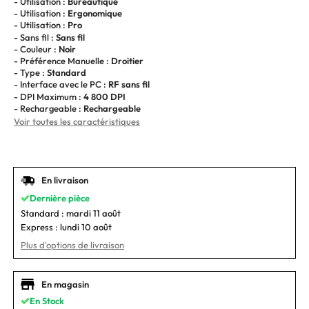
- Utilisation :
Bureautique
- Utilisation :
Ergonomique
- Utilisation :
Pro
- Sans fil :
Sans fil
- Couleur :
Noir
- Préférence Manuelle :
Droitier
- Type :
Standard
- Interface avec le PC :
RF sans fil
- DPI Maximum :
4 800 DPI
- Rechargeable :
Rechargeable
Voir toutes les caractéristiques
En livraison
Dernière pièce
Standard :
mardi 11 août
Express :
lundi 10 août
Plus d'options de livraison
En magasin
En Stock