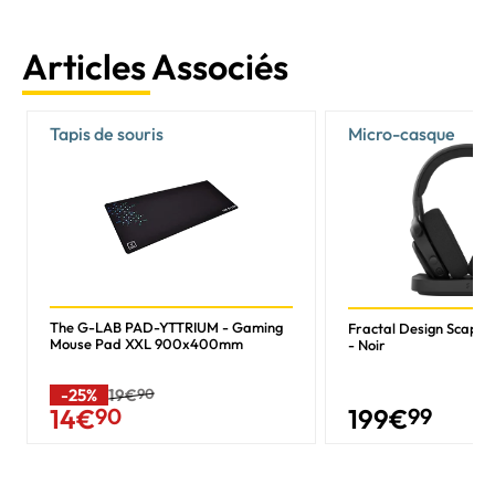
Articles Associés
Tapis de souris
Micro-casque
The G-LAB PAD-YTTRIUM - Gaming
Fractal Design Scape D
Mouse Pad XXL 900x400mm
- Noir
-25%
19€
90
199
€
99
14
€
90