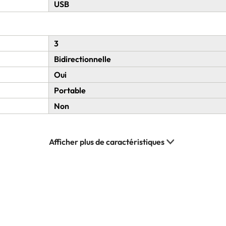
USB
3
Bidirectionnelle
Oui
Portable
Non
Optique
1000 dpi
Noir , Rouge
75 g