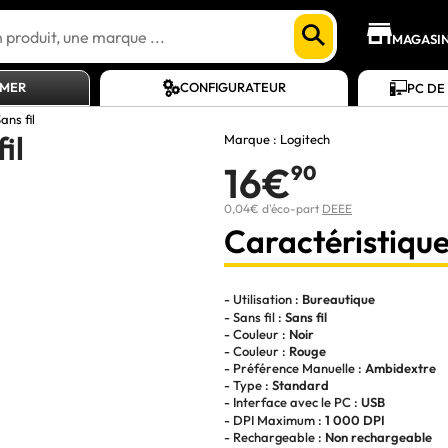
MAGASI
AMER
CONFIGURATEUR
PC DE
ns fil
il
Marque :
Logitech
16€
90
0,04€ d'éco-part
DEEE
Caractéristique
- Utilisation :
Bureautique
- Sans fil :
Sans fil
- Couleur :
Noir
- Couleur :
Rouge
- Préférence Manuelle :
Ambidextre
- Type :
Standard
- Interface avec le PC :
USB
- DPI Maximum :
1 000 DPI
- Rechargeable :
Non rechargeable