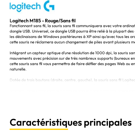
Logitech M185 - Rouge/Sans fil
Fonctionnant sans fil, la souris sans fil communiquera avec votre ordinat
dongle USB. Universel, ce dongle USB pourra être relié à la plupart de
les déclinaisons de Windows postérieures à XP ainsi qu’avec tous les o
cette souris ne réclamera aucun changement de piles avant plusieurs moi
Intégrant un capteur optique d’une résolution de 1000 dpi, la souris sa
mouvements avec précision sur de très nombreux supports (bureaux en boi
cette souris sans fil vous permettra de faire défiler des pages Web ou 
naturelle.
Dotée de trois boutons (droite, centre, gauche), la souris sans fil Log
possibilités que les modèles concurrents tout en fonctionnant sans fil e
droitiers, cette souris sans fil pourra se glisser dans n’importe quelle
mm x 39 mm) et son très faible poids (seulement 75 grammes).
Caractéristiques principales