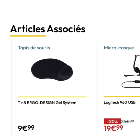
Articles Associés
Tapis de souris
Micro-casque
Logitech 960 USB
T'nB ERGO-DESIGN Gel System
-20%
24€
99
9
€
99
19
€
99