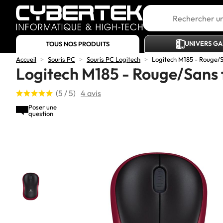
UNIVERS G
TOUS NOS PRODUITS
Accueil
>
Souris PC
>
Souris PC Logitech
>
Logitech M185 - Rouge/Sa
Logitech M185 - Rouge/Sans f
(5 / 5)
4 avis
Poser une
question