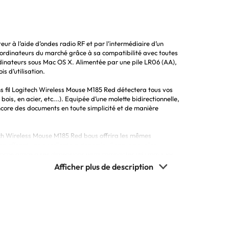
eur à l’aide d’ondes radio RF et par l’intermédiaire d’un
s ordinateurs du marché grâce à sa compatibilité avec toutes
rdinateurs sous Mac OS X. Alimentée par une pile LR06 (AA),
s d’utilisation.
ns fil Logitech Wireless Mouse M185 Red détectera tous vos
s, en acier, etc...). Equipée d’une molette bidirectionnelle,
encore des documents en toute simplicité et de manière
itech Wireless Mouse M185 Red bous offrira les mêmes
t en offrant une excellente autonomie. Conçue pour les
 sacoche grâce à ses dimensions ultra compactes (60 mm x 99