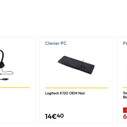
Clavier PC
P
So
Logitech K120 OEM Noir
Bl
14
€
40