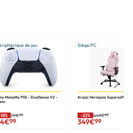
ériphérique de jeu
Siège PC
ny Manette PS5 - DualSense V2 -
Arozzi Vernazza Supersoft - Ro
anc
-18%
79€
99
-22%
449€
99
64
€
99
349
€
99