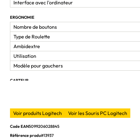
Interface avec l'ordinateur
ERGONOMIE
Nombre de boutons
Type de Roulette
Ambidextre
Utilisation
Modèle pour gauchers
CAPTEUR
Type de souris
Résolution optique
Voir produits Logitech
Voir les Souris PC Logitech
CARACTÉRISTIQUES PHYSIQUES
Couleur
Code EAN
5099206028845
Poids
Référence produit
13937