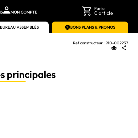
Panier
NS
MON COMPTE
0 article
 BUREAU ASSEMBLÉS
BONS PLANS & PROMOS
Ref constructeur :
910-002237
s principales