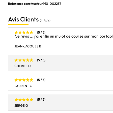
Hauteur
Référence constructeur
910-002237
Largeur
Avis Clients
Profondeur
(4 Avis)
ALIMENTATION
(5 / 5)
"Je revis ... j'ai enfin un mulot de course sur mon portable
Type d'alimentation
Type de batterie / pile
JEAN-JACQUES B
COMPATIBILITÉ
(5 / 5)
OS supporté(s)
CHERIFE D
(5 / 5)
GARANTIES
LAURENT G
Garantie commerciale
(5 / 5)
SERGE G