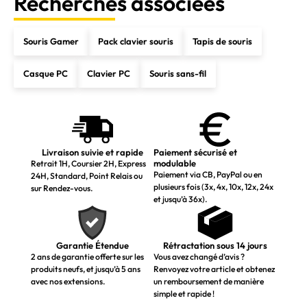
Recherches associées
Souris Gamer
Pack clavier souris
Tapis de souris
Casque PC
Clavier PC
Souris sans-fil
Livraison suivie et rapide
Paiement sécurisé et
modulable
Retrait 1H, Coursier 2H, Express
Paiement via CB, PayPal ou en
24H, Standard, Point Relais ou
plusieurs fois (3x, 4x, 10x, 12x, 24x
sur Rendez-vous.
et jusqu’à 36x).
Garantie Étendue
Rétractation sous 14 jours
2 ans de garantie offerte sur les
Vous avez changé d’avis ?
produits neufs, et jusqu’à 5 ans
Renvoyez votre article et obtenez
avec nos extensions.
un remboursement de manière
simple et rapide !