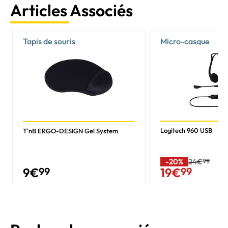
Articles Associés
Tapis de souris
Micro-casque
Logitech 960 USB
T'nB ERGO-DESIGN Gel System
-20%
24€
99
9
€
99
19
€
99