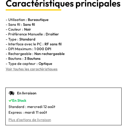
Caractéristiques principales
- Utilisation :
Bureautique
- Sans fil :
Sans fil
- Couleur :
Noir
- Préférence Manuelle :
Droitier
- Type :
Standard
- Interface avec le PC :
RF sans fil
- DPI Maximum :
1 000 DPI
- Rechargeable :
Non rechargeable
- Boutons :
3 Boutons
- Type de capteur :
Optique
Voir toutes les caractéristiques
En livraison
En Stock
Standard :
mercredi 12 août
Express :
mardi 11 août
Plus d'options de livraison