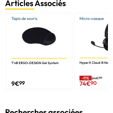
Articles Associés
Tapis de souris
Micro-casque
HyperX Cloud III Noir
T'nB ERGO-DESIGN Gel System
-11%
84€
99
9
€
99
74
€
90
Recherches associées