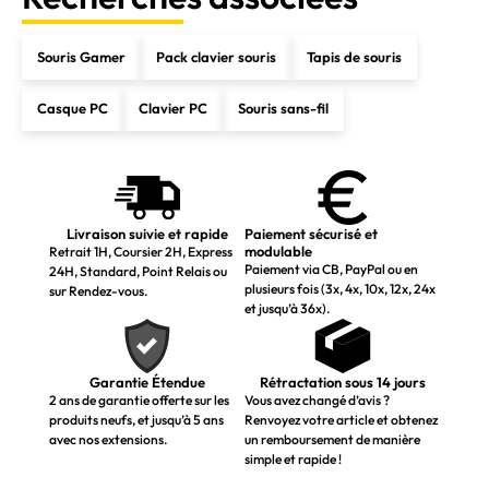
Souris Gamer
Pack clavier souris
Tapis de souris
Casque PC
Clavier PC
Souris sans-fil
Livraison suivie et rapide
Paiement sécurisé et
modulable
Retrait 1H, Coursier 2H, Express
Paiement via CB, PayPal ou en
24H, Standard, Point Relais ou
plusieurs fois (3x, 4x, 10x, 12x, 24x
sur Rendez-vous.
et jusqu’à 36x).
Garantie Étendue
Rétractation sous 14 jours
2 ans de garantie offerte sur les
Vous avez changé d’avis ?
produits neufs, et jusqu’à 5 ans
Renvoyez votre article et obtenez
avec nos extensions.
un remboursement de manière
simple et rapide !