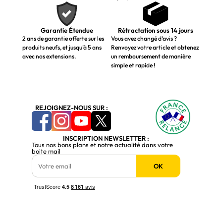
Garantie Étendue
Rétractation sous 14 jours
2 ans de garantie offerte sur les
Vous avez changé d’avis ?
produits neufs, et jusqu’à 5 ans
Renvoyez votre article et obtenez
avec nos extensions.
un remboursement de manière
simple et rapide !
REJOIGNEZ-NOUS SUR :
INSCRIPTION NEWSLETTER :
Tous nos bons plans et notre actualité dans votre
boite mail
OK