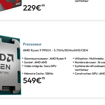
ventilateur
229€
99
Processeur
AMD
Ryzen 9 9950X - 5.7GHz/80Mo/AM5/OEM
Gamme processeur : AMD Ryzen 9
Utilisation : Multimédia
Socket : AMD AM5
Nombre de coeur : 16 co
Vidéo intégrée : Sans GPU
Systéme de refroidissem
ventilateur
Mémoire Cache : 128Mo
Constructeur GPU : AM
549€
95