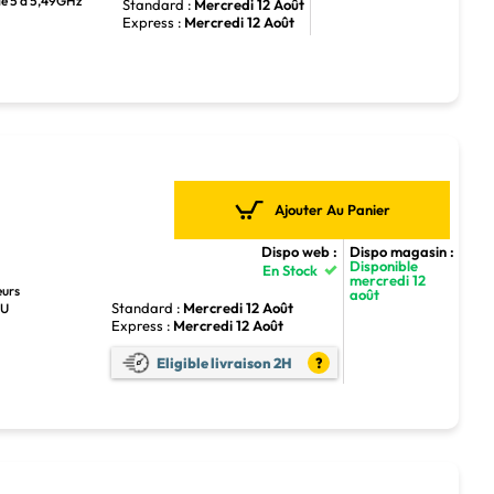
de 5 à 5,49GHz
Standard :
Mercredi 12 Août
Express :
Mercredi 12 Août
Ajouter Au Panier
Dispo web :
Dispo magasin :
Disponible
En Stock
mercredi 12
eurs
août
Standard :
Mercredi 12 Août
PU
Express :
Mercredi 12 Août
Eligible livraison 2H
?