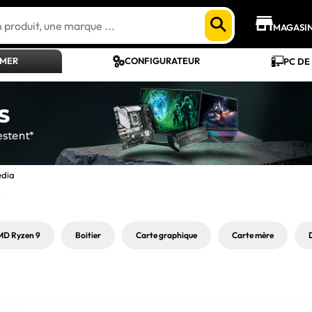
MAGASI
AMER
CONFIGURATEUR
PC DE
édia
)
D Ryzen 9
Boitier
Carte graphique
Carte mère