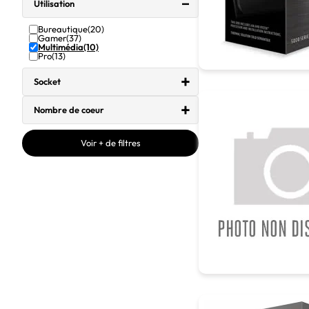
Utilisation
Bureautique
(20)
Gamer
(37)
Multimédia
(10)
Pro
(13)
Socket
Nombre de coeur
Voir + de filtres