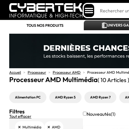
UNIVERS G
TOUS NOS PRODUITS
Accueil
>
Processeur
>
Processeur AMD
>
Processeur AMD Multim
Processeur AMD Multimédia
( 10 Articles 
Alimentation PC
AMD Ryzen 5
AMD Ryzen 7
AM
Filtres
Nouveautés
(1)
Tout effacer
×
×
Multimédia
AMD