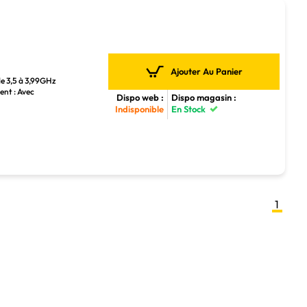
Ajouter Au Panier
de 3,5 à 3,99GHz
ent : Avec
Dispo web :
Dispo magasin :
Indisponible
En Stock
1