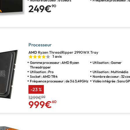
Nombre de coeur : 6 coeurs
Fréquence processeur : 
249€
90
Processeur
AMD
Ryzen ThreadRipper 2990WX Tray
1 avis
Gamme processeur : AMD Ryzen
Utilisation : Gamer
Threadripper
Utilisation : Pro
Utilisation : Multimédia
Socket : AMD TR4
Nombre de coeur : 32 co
Fréquence processeur : de 3 à 3,49GHz
Vidéo intégrée : Sans G
-23 %
1299€
99
999€
60