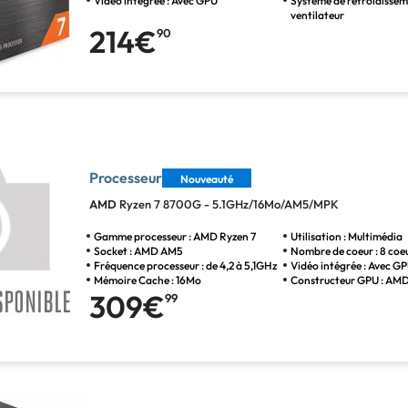
Vidéo intégrée : Avec GPU
Systéme de refroidissem
ventilateur
214€
90
Processeur
Nouveauté
AMD
Ryzen 7 8700G - 5.1GHz/16Mo/AM5/MPK
Gamme processeur : AMD Ryzen 7
Utilisation : Multimédia
Socket : AMD AM5
Nombre de coeur : 8 coe
Fréquence processeur : de 4,2 à 5,1GHz
Vidéo intégrée : Avec G
Mémoire Cache : 16Mo
Constructeur GPU : AM
309€
99