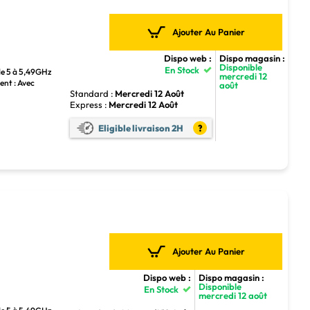
Ajouter Au Panier
Dispo web :
Dispo magasin :
Disponible
En Stock
de 5 à 5,49GHz
mercredi 12
ent : Avec
août
Standard :
Mercredi 12 Août
Express :
Mercredi 12 Août
Eligible livraison 2H
?
Ajouter Au Panier
Dispo web :
Dispo magasin :
Disponible
En Stock
mercredi 12 août