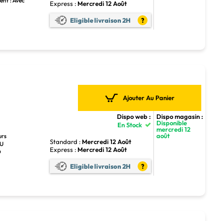
ent : Avec
Express :
Mercredi 12 Août
Eligible livraison 2H
?
Ajouter Au Panier
Dispo web :
Dispo magasin :
Disponible
En Stock
mercredi 12
août
urs
Standard :
Mercredi 12 Août
PU
Express :
Mercredi 12 Août
D
Eligible livraison 2H
?