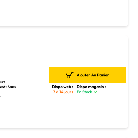
Ajouter Au Panier
eurs
Dispo web :
Dispo magasin :
ent : Sans
7 à 14 jours
En Stock
D