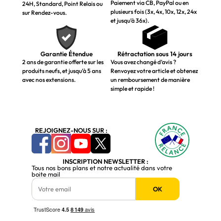
Paiement via CB, PayPal ou en
24H, Standard, Point Relais ou
plusieurs fois (3x, 4x, 10x, 12x, 24x
sur Rendez-vous.
et jusqu’à 36x).
Garantie Étendue
Rétractation sous 14 jours
2 ans de garantie offerte sur les
Vous avez changé d’avis ?
produits neufs, et jusqu’à 5 ans
Renvoyez votre article et obtenez
avec nos extensions.
un remboursement de manière
simple et rapide !
REJOIGNEZ-NOUS SUR :
INSCRIPTION NEWSLETTER :
Tous nos bons plans et notre actualité dans votre
boite mail
OK