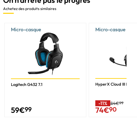
Achetez des produits similaires
Micro-casque
Micro-casque
HyperX Cloud III Noir
Logitech G432 7.1
-11%
84€
99
59
€
99
74
€
90