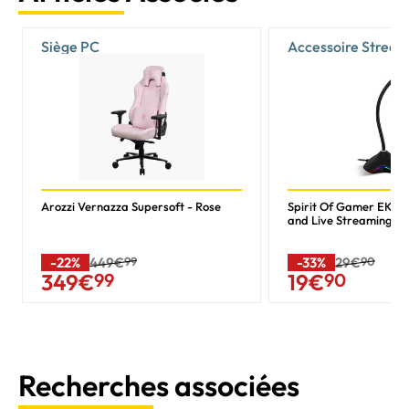
Siège PC
Accessoire Stream
Vlogging
Arozzi Vernazza Supersoft - Rose
Spirit Of Gamer EKO
and Live Streaming
-22%
449€
99
-33%
29€
90
349
€
99
19
€
90
Recherches associées