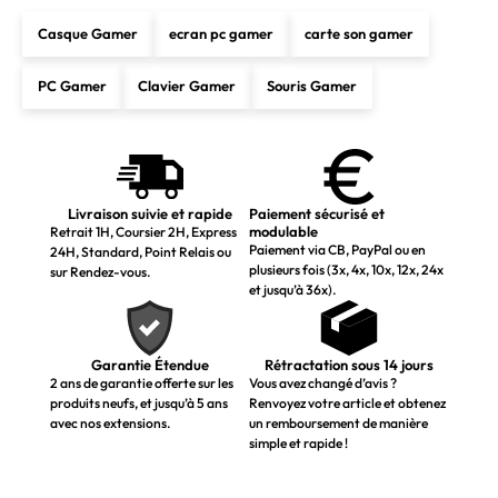
Casque Gamer
ecran pc gamer
carte son gamer
PC Gamer
Clavier Gamer
Souris Gamer
Livraison suivie et rapide
Paiement sécurisé et
modulable
Retrait 1H, Coursier 2H, Express
Paiement via CB, PayPal ou en
24H, Standard, Point Relais ou
plusieurs fois (3x, 4x, 10x, 12x, 24x
sur Rendez-vous.
et jusqu’à 36x).
Garantie Étendue
Rétractation sous 14 jours
2 ans de garantie offerte sur les
Vous avez changé d’avis ?
produits neufs, et jusqu’à 5 ans
Renvoyez votre article et obtenez
avec nos extensions.
un remboursement de manière
simple et rapide !