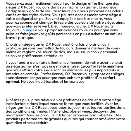
Vous serez aussi facilement séduit par le design et l'esthétique des
sièges DX Racer. Toujours dans son inspiration gamer, la marque
s’adapte aux goûts de ses utilisateurs pour vous proposer des coloris
variés et des styles divers. Vous pourrez donc associer votre siège à
votre configuration pc. Souvent équipés d’une base noire, vous
pourrez cependant changer le reste des couleurs de votre siège, ainsi,
que vous préfériez le vert, bleu, rouge ou jaune, DX Racer aura
toujours un
siège
à vous proposer avec ces couleurs pour que vous
puissiez faire jouer vos goûts personnels en plus d’acheter un outil de
travail pratique.
Choisir un siège gamer DX Racer c’est à la fois choisir un outil
pratique qui vous permettra de toujours donner le meilleur de vous-
même en réglant vos soucis de dos, mais aussi un choix personnel
selon vos préférences esthétiques.
Il vous faudra donc faire attention au moment de votre achat, choisir
un siège gamer n’est pas une mince affaire. Le
confort
et le
maintiens
que vous offrira votre siège sont les éléments les plus importants à
prendre en compte. Professionnel, DX Racer vous propose des sièges
spécialement conçus pour que vous puissiez profiter d’un
confort
optimal
. Ne vous inquiétez plus et lancez-vous !
N’hésitez plus, dites adieux à vos problèmes de dos et à votre siège
inconfortable dans lequel vous ne faites que vous tortiller. Avec les
sièges gamers DX Racer, vous pourrez jouer à toutes vos parties dans
des conditions optimales ! N’attendez plus et venez découvrir dès
maintenant tous les produits DX Racer proposés par Cybertek. Des
produits performants de grandes qualités qui sauront améliorer votre
quotidien et vous séduire !