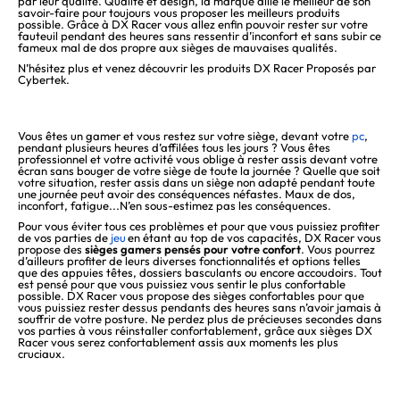
par leur qualité. Qualité et design, la marque allie le meilleur de son
savoir-faire pour toujours vous proposer les meilleurs produits
possible. Grâce à DX Racer vous allez enfin pouvoir rester sur votre
fauteuil pendant des heures sans ressentir d’inconfort et sans subir ce
fameux mal de dos propre aux sièges de mauvaises qualités.
N’hésitez plus et venez découvrir les produits DX Racer Proposés par
Cybertek.
Vous êtes un gamer et vous restez sur votre siège, devant votre
pc
,
pendant plusieurs heures d’affilées tous les jours ? Vous êtes
professionnel et votre activité vous oblige à rester assis devant votre
écran sans bouger de votre siège de toute la journée ? Quelle que soit
votre situation, rester assis dans un siège non adapté pendant toute
une journée peut avoir des conséquences néfastes. Maux de dos,
inconfort, fatigue...N’en sous-estimez pas les conséquences.
Pour vous éviter tous ces problèmes et pour que vous puissiez profiter
de vos parties de
jeu
en étant au top de vos capacités, DX Racer vous
propose des
sièges gamers pensés pour votre confort
. Vous pourrez
d’ailleurs profiter de leurs diverses fonctionnalités et options telles
que des appuies têtes, dossiers basculants ou encore accoudoirs. Tout
est pensé pour que vous puissiez vous sentir le plus confortable
possible. DX Racer vous propose des sièges confortables pour que
vous puissiez rester dessus pendants des heures sans n’avoir jamais à
souffrir de votre posture. Ne perdez plus de précieuses secondes dans
vos parties à vous réinstaller confortablement, grâce aux sièges DX
Racer vous serez confortablement assis aux moments les plus
cruciaux.