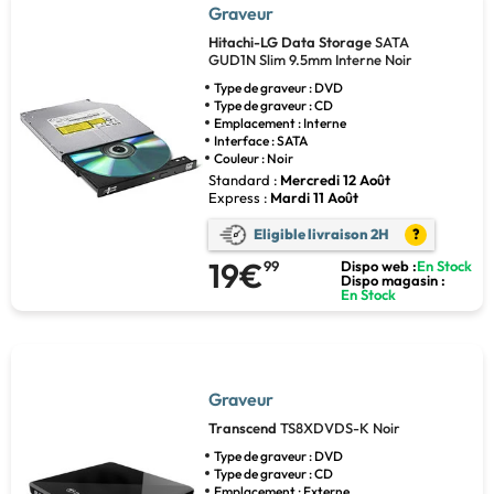
Graveur
Hitachi-LG Data Storage
SATA
GUD1N Slim 9.5mm Interne Noir
Type de graveur : DVD
Type de graveur : CD
Emplacement : Interne
Interface : SATA
Couleur : Noir
Standard :
Mercredi 12 Août
Express :
Mardi 11 Août
Eligible livraison 2H
?
19€
99
Dispo web :
En Stock
Dispo magasin :
En Stock
Graveur
Transcend
TS8XDVDS-K Noir
Type de graveur : DVD
Type de graveur : CD
Emplacement : Externe