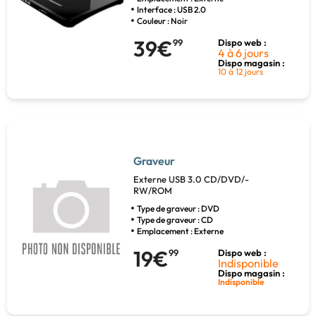
Interface : USB 2.0
Couleur : Noir
39€
99
Dispo web :
4 à 6 jours
Dispo magasin :
10 à 12 jours
Graveur
Externe USB 3.0 CD/DVD/-
RW/ROM
Type de graveur : DVD
Type de graveur : CD
Emplacement : Externe
19€
99
Dispo web :
Indisponible
Dispo magasin :
Indisponible