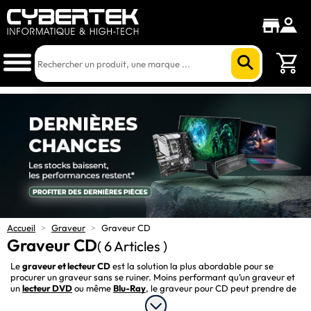
Accueil
>
Graveur
>
Graveur CD
Graveur CD
( 6 Articles )
Le 
graveur et lecteur CD
 est la solution la plus abordable pour se 
procurer un graveur sans se ruiner. Moins performant qu’un graveur et 
un 
lecteur DVD
 ou même 
Blu-Ray
, le graveur pour CD peut prendre de 
multiples formes. Un boîtier compact pouvant se connecter en USB à 
votre ordinateur ou un graveur en forme de disque se connectant 