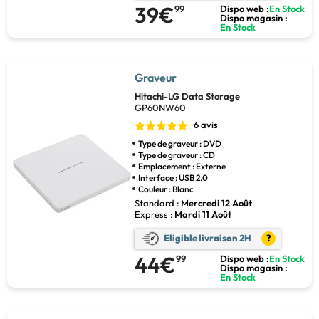
39€
99
Dispo web :
En Stock
Dispo magasin :
En Stock
Graveur
Hitachi-LG Data Storage
GP60NW60
6 avis
Type de graveur : DVD
Type de graveur : CD
Emplacement : Externe
Interface : USB 2.0
Couleur : Blanc
Standard :
Mercredi 12 Août
Express :
Mardi 11 Août
Eligible livraison 2H
?
44€
99
Dispo web :
En Stock
Dispo magasin :
En Stock