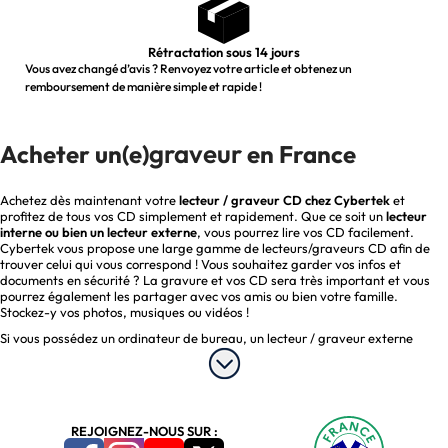
Rétractation sous 14 jours
Vous avez changé d’avis ? Renvoyez votre article et obtenez un
remboursement de manière simple et rapide !
graveur
Acheter un(e)
en France
Achetez dès maintenant votre
lecteur / graveur CD chez Cybertek
et
profitez de tous vos CD simplement et rapidement. Que ce soit un
lecteur
interne ou bien un lecteur externe
, vous pourrez lire vos CD facilement.
Cybertek vous propose une large gamme de lecteurs/graveurs CD afin de
trouver celui qui vous correspond ! Vous souhaitez garder vos infos et
documents en sécurité ? La gravure et vos CD sera très important et vous
pourrez également les partager avec vos amis ou bien votre famille.
Stockez-y vos photos, musiques ou vidéos !
Si vous possédez un
ordinateur de bureau
, un lecteur / graveur externe
branché en SATA sera recommandé. Cependant si vous utilisez un ordinateur
portable, l’utilisation d’un lecteur /
graveur CD externe
sera obligatoire.
Avec la miniaturisation des devices tels que les
ordinateurs portables
, de
plus en plus de PC portables n’ont plus de lecteur / graveur, ce qui rend
l’utilisation d’un lecteur / graveur externe très appréciable.
REJOIGNEZ-NOUS SUR :
Afin de faire le bon choix parmi les nombreux lecteurs/graveurs CD il est