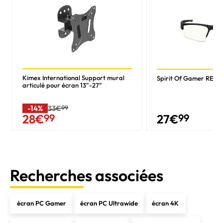
Kimex International Support mural
Spirit Of Gamer RETI
articulé pour écran 13"-27"
-14%
33€
99
27
€
99
28
€
99
Recherches associées
écran PC Gamer
écran PC Ultrawide
écran 4K