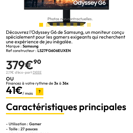
Photos non contractuelles.
Découvrez l'Odyssey G6 de Samsung, un moniteur conçu
spécialement pour les gamers exigeants qui recherchent
une expérience de jeu inégalée.
Marque :
Samsung
Ref constructeur :
LS27FG606EUXEN
379€
90
2,17€ d'éco-part
DEEE
ou
Financez à votre rythme de
3x
à
36x
41€
?
/ mois
Caractéristiques principales
- Utilisation :
Gamer
- Taille :
27 pouces