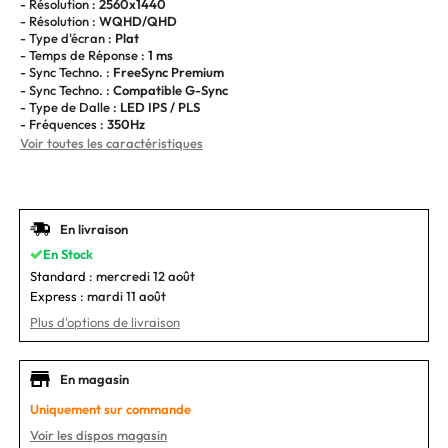
- Résolution :
2560x1440
- Résolution :
WQHD/QHD
- Type d'écran :
Plat
- Temps de Réponse :
1 ms
- Sync Techno. :
FreeSync Premium
- Sync Techno. :
Compatible G-Sync
- Type de Dalle :
LED IPS / PLS
- Fréquences :
350Hz
Voir toutes les caractéristiques
En livraison
En Stock
Standard :
mercredi 12 août
Express :
mardi 11 août
Plus d'options de livraison
En magasin
Uniquement sur commande
Voir les dispos magasin