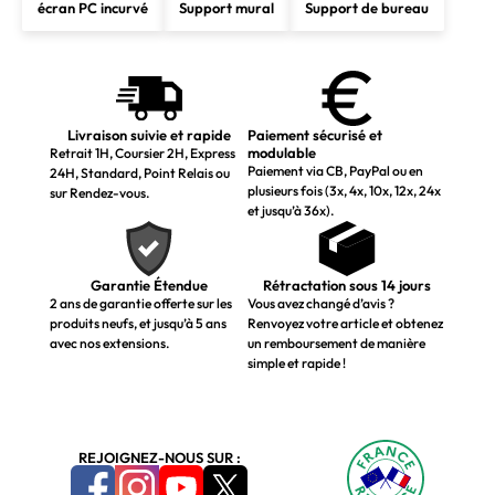
écran PC incurvé
Support mural
Support de bureau
Livraison suivie et rapide
Paiement sécurisé et
modulable
Retrait 1H, Coursier 2H, Express
Paiement via CB, PayPal ou en
24H, Standard, Point Relais ou
plusieurs fois (3x, 4x, 10x, 12x, 24x
sur Rendez-vous.
et jusqu’à 36x).
Garantie Étendue
Rétractation sous 14 jours
2 ans de garantie offerte sur les
Vous avez changé d’avis ?
produits neufs, et jusqu’à 5 ans
Renvoyez votre article et obtenez
avec nos extensions.
un remboursement de manière
simple et rapide !
REJOIGNEZ-NOUS SUR :