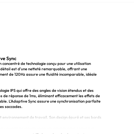
ive Sync
concentré de technologie conçu pour une utilisation
détail est d'une netteté remarquable, offrant une
ement de 120Hz assure une fluidité incomparable, idéale
logie IPS qui offre des angles de vision étendus et des
ps de réponse de 1ms, éliminant efficacement les effets de
able. L'Adaptive Sync assure une synchronisation parfaite
 les saccades.
ut environnement de travail. Son design épuré et ses bords
rgonomique permet un réglage en hauteur, en pivotement, et
la position de l'écran selon vos besoins pour réduire la