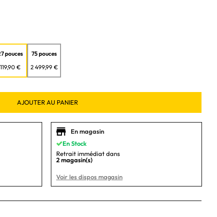
27 pouces
75 pouces
119,90 €
2 499,99 €
AJOUTER AU PANIER
En magasin
En Stock
Retrait immédiat dans
2 magasin(s)
Voir les dispos magasin