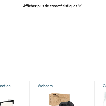
178°
16,7 millions de couleurs
0,311 x 0,311 mm
30 - 140 kHz
59,8 cm
33,6 cm
68,6 cm
99,7%
72%
Oui
tection
Webcam
C
Oui
Oui