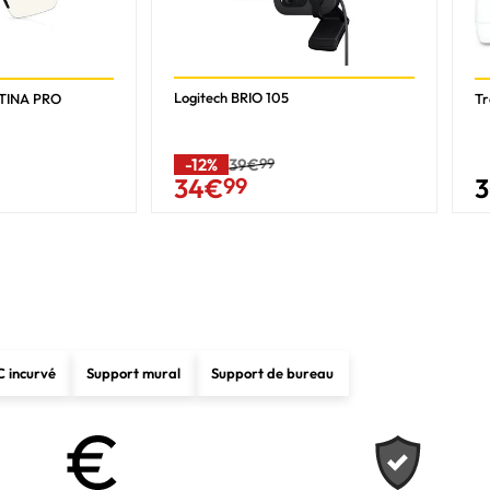
2
4 W
Logitech BRIO 105
ETINA PRO
T
Oui
Non
-12%
39€
99
34
€
99
Professionnel
Noir
Non
C incurvé
Support mural
Support de bureau
Oui
1
1.4