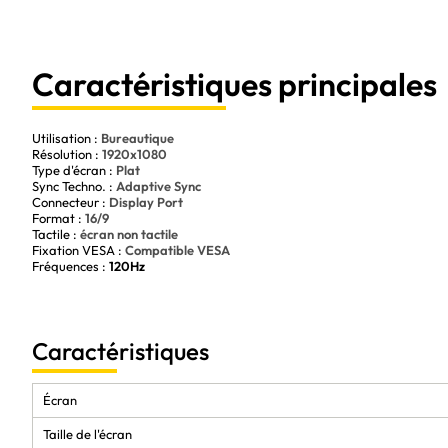
Résolution FHD de 1920x1080 pour une netteté exceptionnelle
Fréquence de rafraîchissement de 120Hz pour une fluidité incompara
Technologie IPS et temps de réponse de 1ms pour un confort visuel et 
Caractéristiques principales
Adaptive Sync pour une synchronisation parfaite entre la carte graph
Design élégant et ergonomique pour une intégration parfaite et un c
Utilisation :
Bureautique
Résolution :
1920x1080
Type d'écran :
Plat
Sync Techno. :
Adaptive Sync
Connecteur :
Display Port
Format :
16/9
Tactile :
écran non tactile
Fixation VESA :
Compatible VESA
Fréquences :
120Hz
Caractéristiques
Écran
Taille de l'écran