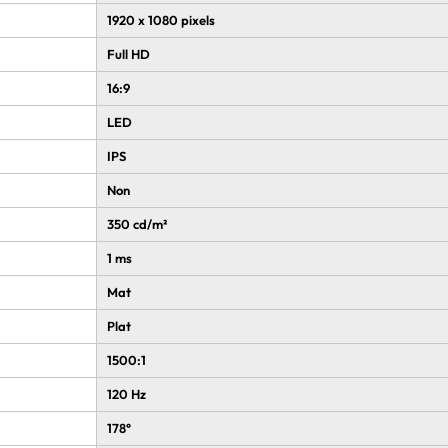
1920 x 1080 pixels
Full HD
16:9
LED
IPS
Non
350 cd/m²
1 ms
Mat
Plat
1500:1
120 Hz
178°