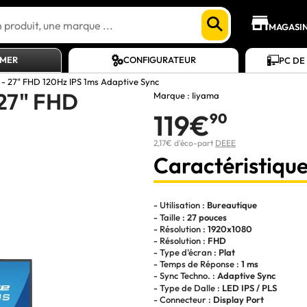
MAGASI
AMER
CONFIGURATEUR
PC DE
 - 27" FHD 120Hz IPS 1ms Adaptive Sync
 27" FHD
Marque :
Iiyama
119€
90
2,17€ d'éco-part
DEEE
Caractéristique
- Utilisation :
Bureautique
- Taille :
27 pouces
- Résolution :
1920x1080
- Résolution :
FHD
- Type d'écran :
Plat
- Temps de Réponse :
1 ms
- Sync Techno. :
Adaptive Sync
- Type de Dalle :
LED IPS / PLS
- Connecteur :
Display Port