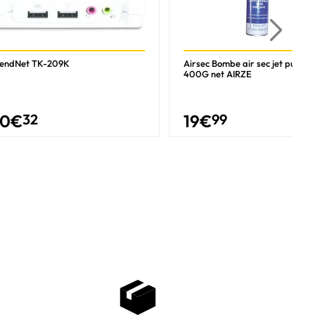
rendNet TK-209K
Airsec Bombe air sec jet puissa
400G net AIRZE
30
€
32
19
€
99