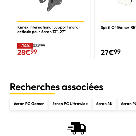
multimédia
Nombre de haut-parleurs
Puissance évaluée de RMS
Kimex International Support mural
Spirit Of Gamer R
articulé pour écran 13"-27"
Haut-parleurs intégrés
Appareil photo intégré
-14%
33€
99
27
€
99
28
€
99
Design
position de marché
Couleur du produit
Recherches associées
Connectivité
Concentrateur USB intégré
écran PC Gamer
écran PC Ultrawide
écran 4K
écran P
HDMI
Quantité de ports HDMI
Version HDMI