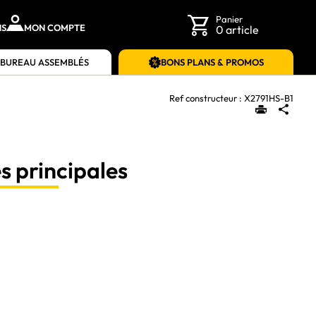
Panier
NS
MON COMPTE
0 article
 BUREAU ASSEMBLÉS
BONS PLANS & PROMOS
Ref constructeur :
X2791HS-B1
s principales