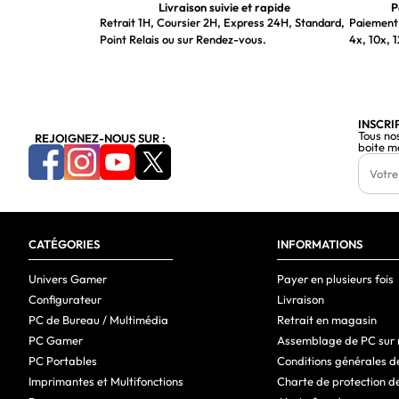
Quantité d'interface DisplayPorts
Livraison suivie et rapide
P
Retrait 1H, Coursier 2H, Express 24H, Standard,
Paiement 
Version de DisplayPort
Point Relais ou sur Rendez-vous.
4x, 10x, 1
Sortie casque audio
HDCP
Ergonomie
INSCRI
Tous no
REJOIGNEZ-NOUS SUR :
boite m
Montage VESA
Norme VESA
Gestion optimisée des câbles
CATÉGORIES
Port de câble antivol
INFORMATIONS
Type d'emplacement de verrouillage de câble
Univers Gamer
Payer en plusieurs fois
Configurateur
Livraison
Réglage de la hauteur
PC de Bureau / Multimédia
Retrait en magasin
Ajustement de l'inclinaison
PC Gamer
Assemblage de PC sur
PC Portables
Conditions générales d
Angle d'inclinaison
Imprimantes et Multifonctions
Charte de protection d
Affichage multilingue à l'écran