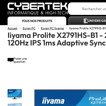
UNIVERS G
TOUS NOS PRODUITS
Accueil
>
Ecran PC
>
Ecran PC Iiyama
>
Iiyama Prolite X2791HS-B1
Iiyama Prolite X2791HS-B1 -
120Hz IPS 1ms Adaptive Sync
Poser une
question