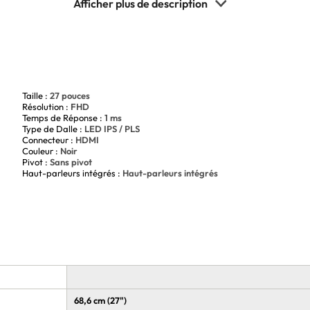
ble
une réactivité optimale
ique et l'écran
onfort sur mesure
Taille :
27 pouces
Résolution :
FHD
Temps de Réponse :
1 ms
Type de Dalle :
LED IPS / PLS
Connecteur :
HDMI
Couleur :
Noir
Pivot :
Sans pivot
Haut-parleurs intégrés :
Haut-parleurs intégrés
68,6 cm (27")