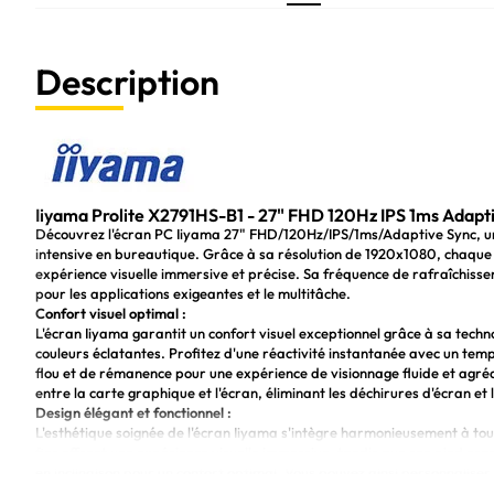
Description
Iiyama Prolite X2791HS-B1 - 27" FHD 120Hz IPS 1ms Adapt
Découvrez l'écran PC Iiyama 27" FHD/120Hz/IPS/1ms/Adaptive Sync, un 
intensive en bureautique. Grâce à sa résolution de 1920x1080, chaque 
expérience visuelle immersive et précise. Sa fréquence de rafraîchiss
pour les applications exigeantes et le multitâche.
Confort visuel optimal :
L'écran Iiyama garantit un confort visuel exceptionnel grâce à sa techno
couleurs éclatantes. Profitez d'une réactivité instantanée avec un tem
flou et de rémanence pour une expérience de visionnage fluide et agré
entre la carte graphique et l'écran, éliminant les déchirures d'écran et
Design élégant et fonctionnel :
L'esthétique soignée de l'écran Iiyama s'intègre harmonieusement à to
fins offrent une expérience visuelle immersive, tandis que son pied e
en inclinaison pour un confort optimal. Vous pouvez ainsi personnaliser 
fatigue oculaire et améliorer votre productivité.