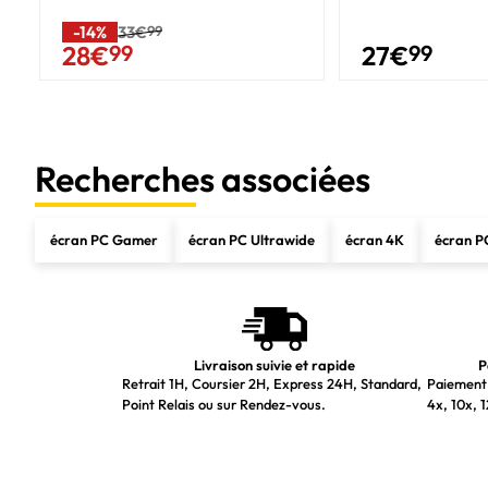
position de marché
-14%
33€
99
27
€
99
28
€
99
Couleur du produit
Connectivité
Concentrateur USB intégré
Recherches associées
HDMI
Sortie casque audio
écran PC Gamer
écran PC Ultrawide
écran 4K
écran P
HDCP
Ergonomie
Réglage de la hauteur
Puissance
Livraison suivie et rapide
P
Retrait 1H, Coursier 2H, Express 24H, Standard,
Paiement 
Classe d'efficacité énergétique (SDR)
Point Relais ou sur Rendez-vous.
4x, 10x, 1
Consommation d'énergie (SDR) pour 1000 heures
Consommation électrique typique