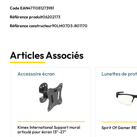
Code EAN
4711081273981
Taille visualisable horizontale
Référence produit
06202173
Taille visualisable verticale
Référence constructeur
90LM07D3-B01170
Fréquence numérique horizontale
Diagonale d'écran (cm)
représentation / réalisation
Articles Associés
NVIDIA G-SYNC
AMD FreeSync
Accessoire écran
Lunettes de pro
Technologie sans scintillement
Technologie Low-Blue-Light
multimédia
Haut-parleurs intégrés
Appareil photo intégré
Kimex International Support mural
Spirit Of Gamer R
articulé pour écran 13"-27"
Design