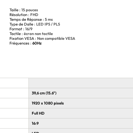
Taille :
15 pouces
Résolution :
FHD
Temps de Réponse :
5 ms
Type de Dalle :
LED IPS / PLS
Format :
16/9
Tactile :
écran non tactile
Fixation VESA :
Non compatible VESA
Fréquences :
60Hz
39,6 cm (15.6")
1920 x 1080 pixels
Full HD
16:9