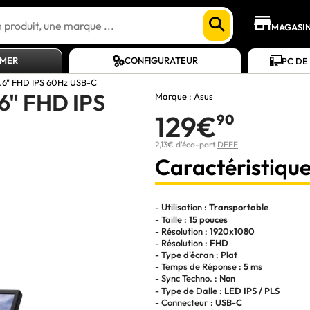
MAGASI
AMER
CONFIGURATEUR
PC DE
.6" FHD IPS 60Hz USB-C
6" FHD IPS
Marque :
Asus
129€
90
2,13€ d'éco-part
DEEE
Caractéristique
- Utilisation :
Transportable
- Taille :
15 pouces
- Résolution :
1920x1080
- Résolution :
FHD
- Type d'écran :
Plat
- Temps de Réponse :
5 ms
- Sync Techno. :
Non
- Type de Dalle :
LED IPS / PLS
- Connecteur :
USB-C