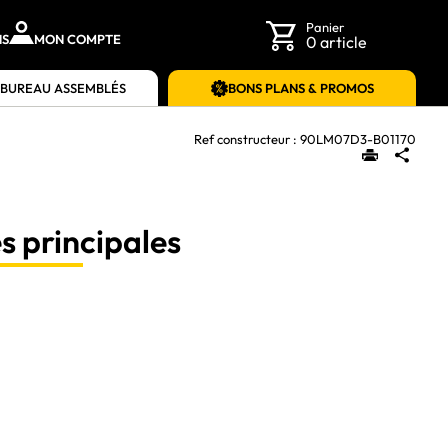
Panier
NS
MON COMPTE
0 article
 BUREAU ASSEMBLÉS
BONS PLANS & PROMOS
Ref constructeur :
90LM07D3-B01170
s principales