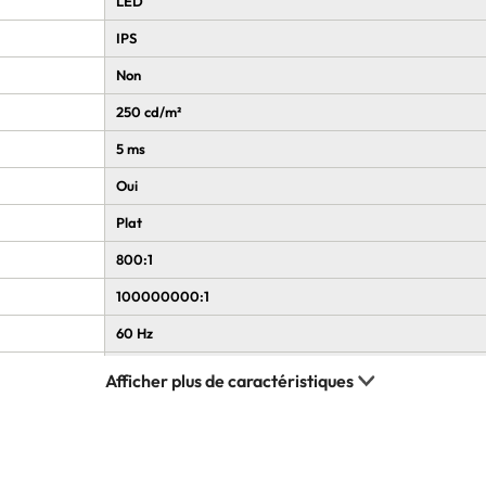
LED
IPS
Non
250 cd/m²
5 ms
Oui
Plat
800:1
100000000:1
60 Hz
178°
178°
262000 couleurs
0,179 x 0,179 mm