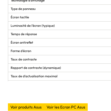
Technologie d'affichage
Type de panneau
Écran tactile
Luminosité de l'écran (typique)
Temps de réponse
Écran antireflet
Forme d'écran
Taux de contraste
Rapport de contraste (dynamique)
Taux de d'actualisation maximal
Angle de vision horizontal
Angle de vision vertical
Nombre de couleurs affichées
Voir produits Asus
Voir les Ecran PC Asus
Pas de pixel