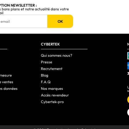
0,3 W
PTION NEWSLETTER :
s bons plans et notre actualité dans votre
ail
0,5 W
OK
100 - 240 V
50 - 60 Hz
A à G
CYBERTEK
e (EPREL)
699649
Qui sommes nous?
Presse
Recrutement
0 - 40 °C
 mesure
Blog
e ventes
F.A.Q
U
es données
Nos marques
s
360,1 mm
Accès revendeur
Cybertek-pro
11,8 mm
225,6 mm
780 g