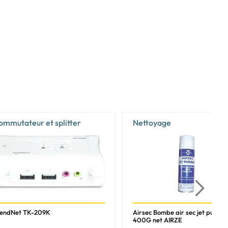
ommutateur et splitter
Nettoyage
rendNet TK-209K
Airsec Bombe air sec jet puissa
400G net AIRZE