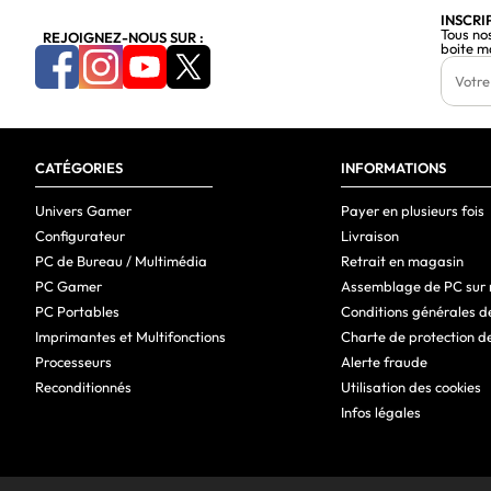
Consommation électrique (arrêt)
INSCRI
Tous no
REJOIGNEZ-NOUS SUR :
boite m
Consommation d'énergie (mode économie)
Tension d'entrée AC
Fréquence d'entrée AC
CATÉGORIES
Plage d’efficacité énergétique
INFORMATIONS
Code du registre européen des produits pour l'étiquetage énergétiqu
Univers Gamer
Payer en plusieurs fois
Configurateur
Livraison
Conditions environnementales
PC de Bureau / Multimédia
Retrait en magasin
Température d'opération
PC Gamer
Assemblage de PC sur
PC Portables
Conditions générales d
Poids et dimensions
Imprimantes et Multifonctions
Charte de protection d
Largeur (sans support)
Processeurs
Alerte fraude
Reconditionnés
Utilisation des cookies
Profondeur (sans support)
Infos légales
Hauteur (sans support)
Poids (sans support)