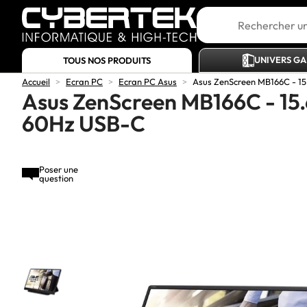
UNIVERS G
TOUS NOS PRODUITS
Accueil
>
Ecran PC
>
Ecran PC Asus
>
Asus ZenScreen MB166C - 15
Asus ZenScreen MB166C - 15.
60Hz USB-C
Poser une
question