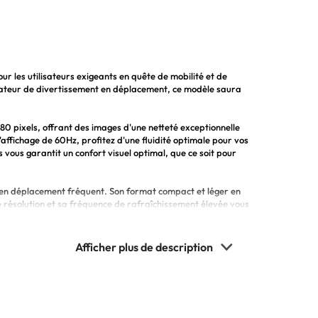
r les utilisateurs exigeants en quête de mobilité et de
mateur de divertissement en déplacement, ce modèle saura
80 pixels, offrant des images d'une netteté exceptionnelle
affichage de 60Hz, profitez d'une fluidité optimale pour vos
 vous garantit un confort visuel optimal, que ce soit pour
rs en déplacement fréquent. Son format compact et léger en
 résolution et sa fréquence de rafraîchissement élevée vous
 du travail ou des loisirs.
t appareil vous permettra de profiter pleinement de vos
ur des moments de détente. Sa taille d'écran généreuse
suel inégalé, pour une productivité accrue et des sessions de