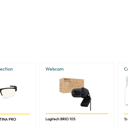
34,4 cm
19,4 cm
24 - 83 kHz
39,62 cm
Non
Non
tection
Webcam
C
Oui
Oui
Non
Non
Logitech BRIO 105
ETINA PRO
T