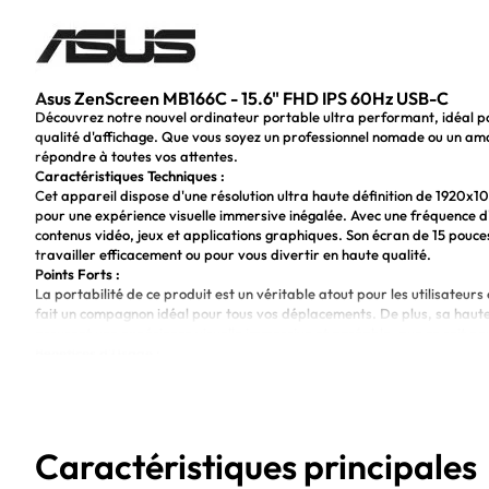
Asus ZenScreen MB166C - 15.6" FHD IPS 60Hz USB-C
Découvrez notre nouvel ordinateur portable ultra performant, idéal pou
qualité d'affichage. Que vous soyez un professionnel nomade ou un a
répondre à toutes vos attentes.
Caractéristiques Techniques :
Cet appareil dispose d'une résolution ultra haute définition de 1920x10
pour une expérience visuelle immersive inégalée. Avec une fréquence d'
contenus vidéo, jeux et applications graphiques. Son écran de 15 pouces
travailler efficacement ou pour vous divertir en haute qualité.
Points Forts :
La portabilité de ce produit est un véritable atout pour les utilisateu
fait un compagnon idéal pour tous vos déplacements. De plus, sa haute
assurent une expérience visuelle immersive et agréable, que ce soit pour
Bénéfices d'Usage :
Grâce à sa résolution et ses caractéristiques techniques avancées, ce
contenus préférés, que ce soit pour du multitâche professionnel ou po
combinée à sa qualité visuelle exceptionnelle vous offrira un confort vi
divertissement plus immersives.
Qualité d'affichage exceptionnelle en Full HD
Caractéristiques principales
Portabilité et légèreté pour une utilisation nomade aisée