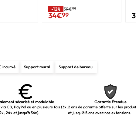
Maison
-12%
39€
99
34
€
99
Noir
Oui
Non
Non
C incurvé
Support mural
Support de bureau
Oui
Non
aiement sécurisé et modulable
Garantie Étendue
via CB, PayPal ou en plusieurs fois (3x,
2 ans de garantie offerte sur les produi
B
2x, 24x et jusqu’à 36x).
et jusqu’à 5 ans avec nos extensions.
6 kWh
8 W