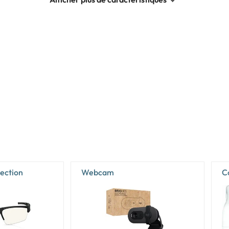
178°
178°
16,7 millions de couleurs
0,233 x 0,233 mm
59,7 cm
33,6 cm
30 - 223 kHz
48 - 300 Hz
Oui
High Dynamic Range 10 (HDR10)
tection
Webcam
C
DCI-P3
95%
95%