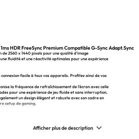
1ms HDR FreeSync Premium Compatible G-Sync Adapt.Sync
n de 2560 x 1440 pixels pour une qualité d'image
une fluidité et une réactivité optimales pour une expérience
nexion facile à tous vos appareils. Profitez ainsi de vos
nise la fréquence de rafraîchissement de l'écran avec celle
cades pour une expérience de jeu fluide et sans interruption.
e également un design élégant et robuste avec son cadre en
tre setup de gaming.
résolution QHD.
ce de jeu fluide et réactive.
accades.