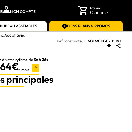
Panier
NS
MON COMPTE
0 article
 BUREAU ASSEMBLÉS
BONS PLANS & PROMOS
nc Adapt.Sync
Ref constructeur :
90LM0BG0-B01971
z à votre rythme de
3x
à
36x
,64€
?
/ mois
s principales