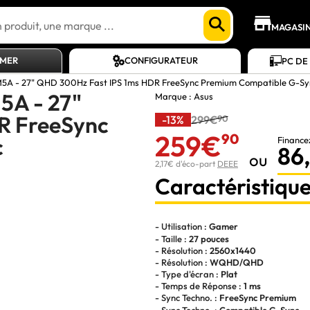
MAGASI
AMER
CONFIGURATEUR
PC DE
A - 27" QHD 300Hz Fast IPS 1ms HDR FreeSync Premium Compatible G-Sy
A - 27"
Marque :
Asus
R FreeSync
-13%
299€
90
259€
90
c
Finance
86
ou
2,17€ d'éco-part
DEEE
Caractéristique
- Utilisation :
Gamer
- Taille :
27 pouces
- Résolution :
2560x1440
- Résolution :
WQHD/QHD
- Type d'écran :
Plat
- Temps de Réponse :
1 ms
- Sync Techno. :
FreeSync Premium
- Sync Techno. :
Compatible G-Sync