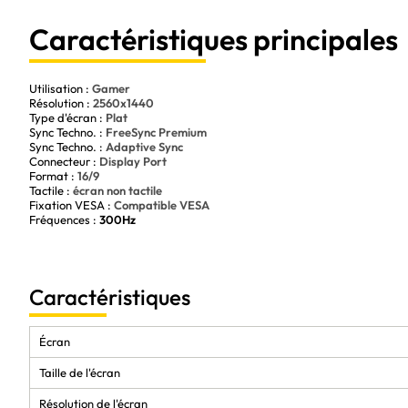
Un design élégant et robuste qui s'intègre parfaitement dans votre s
Avec ses nombreuses caractéristiques haut de gamme, l'écran Asus T
Caractéristiques principales
à la recherche de performance et de qualité d'image. Ne laissez plus r
de jeu immersive et sans compromis avec cet écran PC. Commandez-le 
niveau supérieur.
Utilisation :
Gamer
Résolution :
2560x1440
Type d'écran :
Plat
Sync Techno. :
FreeSync Premium
Sync Techno. :
Adaptive Sync
Connecteur :
Display Port
Format :
16/9
Tactile :
écran non tactile
Fixation VESA :
Compatible VESA
Fréquences :
300Hz
Caractéristiques
Écran
Taille de l'écran
Résolution de l'écran