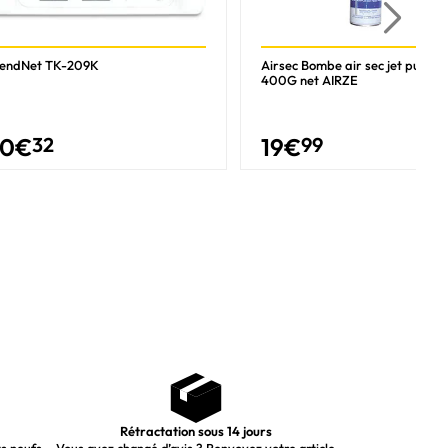
rendNet TK-209K
Airsec Bombe air sec jet puissa
400G net AIRZE
30
€
32
19
€
99
Rétractation sous 14 jours