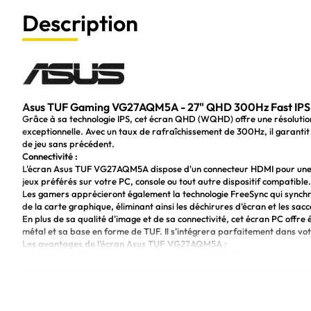
Description
Asus TUF Gaming VG27AQM5A - 27" QHD 300Hz Fast IPS 
Grâce à sa technologie IPS, cet écran QHD (WQHD) offre une résolutio
exceptionnelle. Avec un taux de rafraîchissement de 300Hz, il garantit 
de jeu sans précédent.
Connectivité :
L'écran Asus TUF VG27AQM5A dispose d'un connecteur HDMI pour une con
jeux préférés sur votre PC, console ou tout autre dispositif compatible.
Les gamers apprécieront également la technologie FreeSync qui synchro
de la carte graphique, éliminant ainsi les déchirures d'écran et les sac
En plus de sa qualité d'image et de sa connectivité, cet écran PC offr
métal et sa base en forme de TUF. Il s'intégrera parfaitement dans vo
Les avantages de l'écran Asus TUF VG27AQM5A :
Une taille de 27 pouces pour une immersion totale dans vos jeux.
Une qualité d'image exceptionnelle grâce à la technologie IPS et une 
Une fréquence de rafraîchissement élevée de 300Hz pour une expérien
La technologie FreeSync pour éliminer les déchirures d'écran et les s
Une connectivité pratique avec un connecteur HDMI.