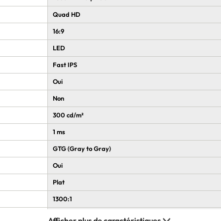
Quad HD
16:9
LED
Fast IPS
Oui
Non
300 cd/m²
1 ms
GTG (Gray to Gray)
Oui
Plat
1300:1
300 Hz