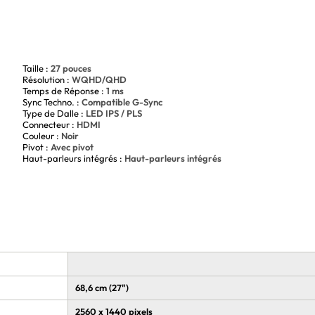
etup de gaming.
UF VG27AQM5A est un choix idéal pour les gamers exigeants
ien vous arrêter dans vos jeux et profitez d'une expérience
dès maintenant et élevez votre expérience de jeu à un
Taille :
27 pouces
Résolution :
WQHD/QHD
Temps de Réponse :
1 ms
Sync Techno. :
Compatible G-Sync
Type de Dalle :
LED IPS / PLS
Connecteur :
HDMI
Couleur :
Noir
Pivot :
Avec pivot
Haut-parleurs intégrés :
Haut-parleurs intégrés
68,6 cm (27")
2560 x 1440 pixels