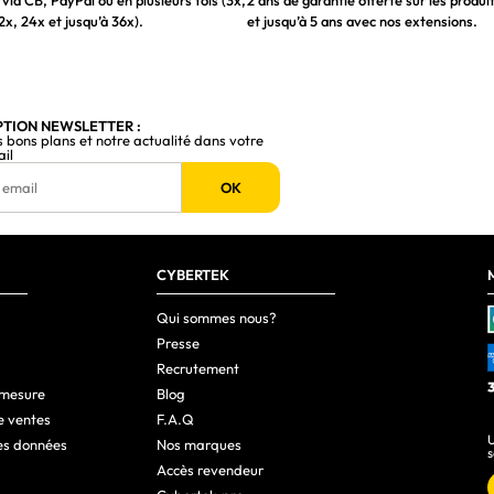
via CB, PayPal ou en plusieurs fois (3x,
2 ans de garantie offerte sur les produi
2x, 24x et jusqu’à 36x).
et jusqu’à 5 ans avec nos extensions.
Jouer
Noir
Oui
PTION NEWSLETTER :
s bons plans et notre actualité dans votre
ail
Noir
OK
Oui
3.2 Gen 1 (3.1 Gen 1)
CYBERTEK
1
Qui sommes nous?
Presse
Oui
Recrutement
2
 mesure
Blog
e ventes
F.A.Q
2.1
U
es données
Nos marques
s
1
Accès revendeur