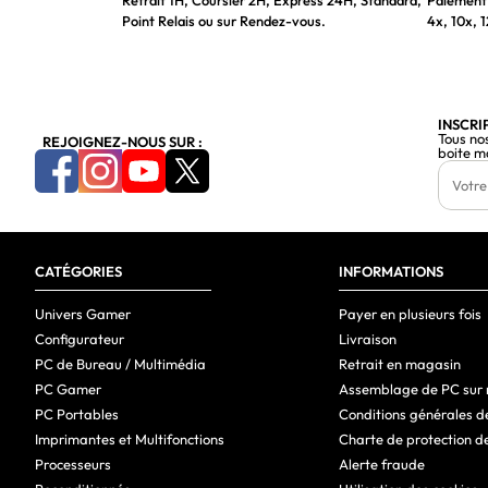
Retrait 1H, Coursier 2H, Express 24H, Standard,
Paiement 
Design
Point Relais ou sur Rendez-vous.
4x, 10x, 1
position de marché
Couleur du produit
Support détachable
INSCRI
Tous no
REJOIGNEZ-NOUS SUR :
boite m
Couleurs pieds
Connectivité
Concentrateur USB intégré
CATÉGORIES
Version du concentrateur USB
INFORMATIONS
Nombre de ports USB de type C en amont
Univers Gamer
Payer en plusieurs fois
Configurateur
Livraison
HDMI
PC de Bureau / Multimédia
Retrait en magasin
Quantité de ports HDMI
PC Gamer
Assemblage de PC sur
PC Portables
Conditions générales d
Version HDMI
Imprimantes et Multifonctions
Charte de protection d
Quantité d'interface DisplayPorts
Processeurs
Alerte fraude