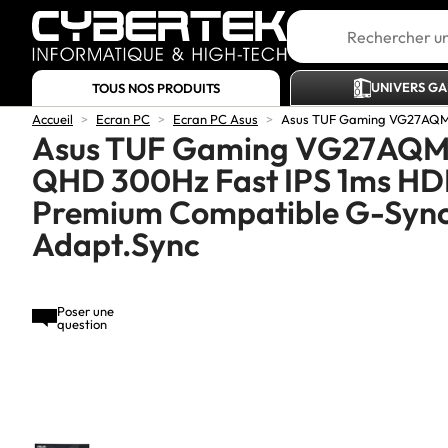
UNIVERS G
TOUS NOS PRODUITS
Accueil
>
Ecran PC
>
Ecran PC Asus
>
Asus TUF Gaming VG27AQM5
Asus TUF Gaming VG27AQM5
QHD 300Hz Fast IPS 1ms HD
Premium Compatible G-Syn
Adapt.Sync
Poser une
question