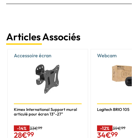
Articles Associés
Accessoire écran
Webcam
Kimex International Support mural
Logitech BRIO 105
articulé pour écran 13"-27"
-14%
33€
99
-12%
39€
99
28
€
99
34
€
99