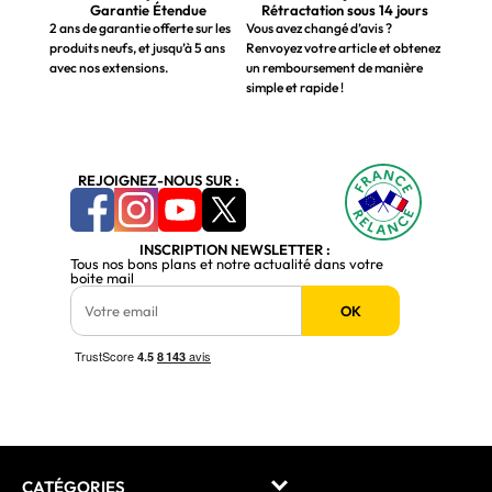
Garantie Étendue
Rétractation sous 14 jours
2 ans de garantie offerte sur les
Vous avez changé d’avis ?
produits neufs, et jusqu’à 5 ans
Renvoyez votre article et obtenez
avec nos extensions.
un remboursement de manière
simple et rapide !
REJOIGNEZ-NOUS SUR :
INSCRIPTION NEWSLETTER :
Tous nos bons plans et notre actualité dans votre
boite mail
OK
CATÉGORIES