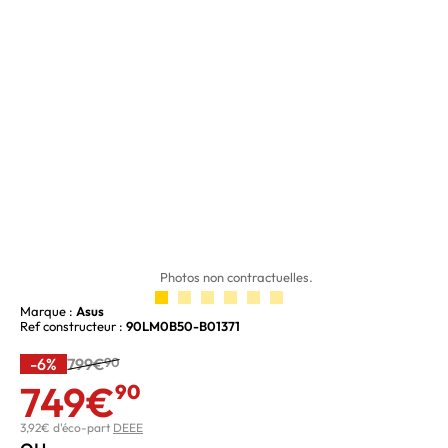
Photos non contractuelles.
Marque :
Asus
Ref constructeur :
90LM0B50-B01371
-6%
799€
90
749€
90
3,92€ d'éco-part
DEEE
ou