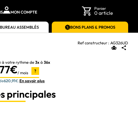
Panier
NS
MON COMPTE
0 article
 BUREAU ASSEMBLÉS
BONS PLANS & PROMOS
Ref constructeur :
AG326UD
z à votre rythme de
3x
à
36x
,77€
?
/ mois
 de
620,91
€.
En savoir plus
s principales