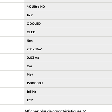
4K Ultra HD
16:9
QDOLED
OLED
Non
250 cd/m²
0,03 ms
Oui
Plat
1500000:1
165 Hz
178°
178°