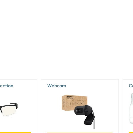
Oui
Oui
2
16 W
Oui
Non
tection
Jouer
Webcam
C
Noir
Oui
Gris