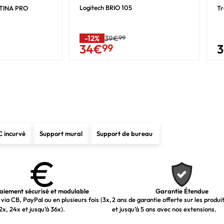
Oui
Logitech BRIO 105
ETINA PRO
T
3.2 Gen 1 (3.1 Gen 1)
-12%
39€
99
USB Type-B
34
€
99
1
2
Oui
2
2.1
C incurvé
Support mural
Support de bureau
1
1.4
Oui
aiement sécurisé et modulable
1
Garantie Étendue
via CB, PayPal ou en plusieurs fois (3x,
2 ans de garantie offerte sur les produi
2x, 24x et jusqu’à 36x).
et jusqu’à 5 ans avec nos extensions.