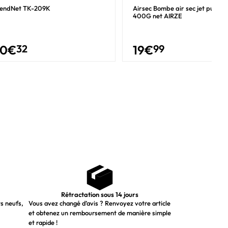
rendNet TK-209K
Airsec Bombe air sec jet puissa
400G net AIRZE
30
€
32
19
€
99
Rétractation sous 14 jours
ts neufs,
Vous avez changé d’avis ? Renvoyez votre article
et obtenez un remboursement de manière simple
et rapide !