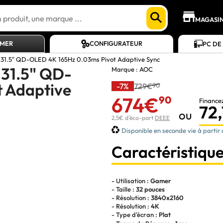
MAGASI
AMER
CONFIGURATEUR
PC DE
1.5" QD-OLED 4K 165Hz 0.03ms Pivot Adaptive Sync
31.5" QD-
Marque :
AOC
 Adaptive
-7%
729€
90
674€
90
Finance
72
ou
2,5€ d'éco-part
DEEE
Disponible en seconde vie à partir
Caractéristique
- Utilisation :
Gamer
- Taille :
32 pouces
- Résolution :
3840x2160
- Résolution :
4K
- Type d'écran :
Plat