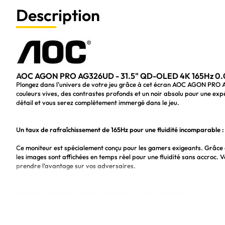
Description
AOC AGON PRO AG326UD - 31.5" QD-OLED 4K 165Hz 0.03
Plongez dans l'univers de votre jeu grâce à cet écran AOC AGON PRO 
couleurs vives, des contrastes profonds et un noir absolu pour une ex
détail et vous serez complètement immergé dans le jeu.
Un taux de rafraîchissement de 165Hz pour une fluidité incomparable :
Ce moniteur est spécialement conçu pour les gamers exigeants. Grâce 
les images sont affichées en temps réel pour une fluidité sans accroc. 
prendre l'avantage sur vos adversaires.
Un temps de réponse de 1ms pour une réactivité maximale :
Avec un temps de réponse de seulement 1 milliseconde, cet écran offre u
les retards d'affichage qui peuvent vous coûter la victoire dans un jeu 