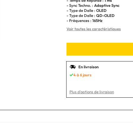
- Temps de Réponse :
1 ms
- Sync Techno. :
Adaptive Sync
- Type de Dalle :
OLED
- Type de Dalle :
QD-OLED
- Fréquences :
165Hz
Voir toutes les caractéristiques
En livraison
4 à 6 jours
Plus d'options de livraison