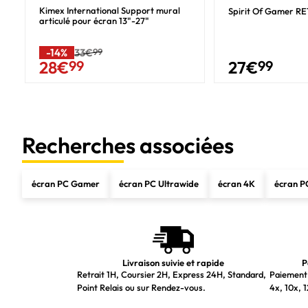
Concentrateur USB intégré
Kimex International Support mural
Spirit Of Gamer R
articulé pour écran 13"-27"
Version du concentrateur USB
-14%
33€
99
Type de porte USB amont
27
€
99
28
€
99
Nombre de ports amont
Quantité de ports avals USB de type A
HDMI
Recherches associées
Quantité de ports HDMI
Version HDMI
écran PC Gamer
écran PC Ultrawide
écran 4K
écran P
Quantité d'interface DisplayPorts
Version de DisplayPort
Sortie casque audio
Sortie de casque
Livraison suivie et rapide
P
Retrait 1H, Coursier 2H, Express 24H, Standard,
Paiement 
Ergonomie
Point Relais ou sur Rendez-vous.
4x, 10x, 1