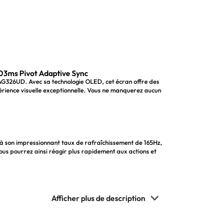
ms Pivot Adaptive Sync
AG326UD. Avec sa technologie OLED, cet écran offre des
périence visuelle exceptionnelle. Vous ne manquerez aucun
à son impressionnant taux de rafraîchissement de 165Hz,
Vous pourrez ainsi réagir plus rapidement aux actions et
ne réactivité exceptionnelle. Vous n'aurez plus à craindre
compétitif. Vous pourrez ainsi profiter pleinement de vos