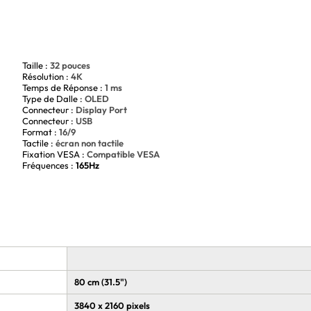
Taille :
32 pouces
Résolution :
4K
Temps de Réponse :
1 ms
Type de Dalle :
OLED
N PRO AG326UD répondra à toutes vos attentes. Avec sa
Connecteur :
Display Port
 immersion totale dans vos jeux. Sa résolution UHD (3840 x
Connecteur :
USB
détails incroyables.
Format :
16/9
Tactile :
écran non tactile
Fixation VESA :
Compatible VESA
Fréquences :
165Hz
nalités qui vous permettront de personnaliser votre
s couleurs selon vos préférences. De plus, il est équipé de la
es longues sessions de jeu. En résumé, l'écran AOC AGON PRO
OLED, une fluidité incomparable avec son taux de
de réponse de 1ms. N'attendez plus pour améliorer votre
80 cm (31.5")
3840 x 2160 pixels