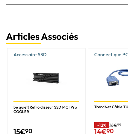
Articles Associés
Accessoire SSD
Connectique PC
TrendNet Câble TU-S
be quiet! Refroidisseur SSD MC1 Pro
COOLER
-12%
16€
99
15
€
90
14
€
90