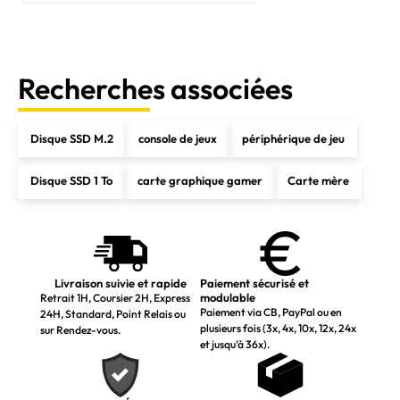
Recherches associées
Disque SSD M.2
console de jeux
périphérique de jeu
Disque SSD 1 To
carte graphique gamer
Carte mère
Livraison suivie et rapide
Paiement sécurisé et
modulable
Retrait 1H, Coursier 2H, Express
Paiement via CB, PayPal ou en
24H, Standard, Point Relais ou
plusieurs fois (3x, 4x, 10x, 12x, 24x
sur Rendez-vous.
et jusqu’à 36x).