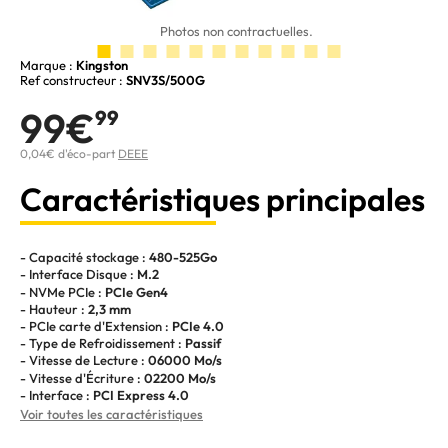
Photos non contractuelles.
Marque :
Kingston
Ref constructeur :
SNV3S/500G
99€
99
0,04€ d'éco-part
DEEE
Caractéristiques principales
- Capacité stockage :
480-525Go
- Interface Disque :
M.2
- NVMe PCIe :
PCIe Gen4
- Hauteur :
2,3 mm
- PCIe carte d'Extension :
PCIe 4.0
- Type de Refroidissement :
Passif
- Vitesse de Lecture :
06000 Mo/s
- Vitesse d'Écriture :
02200 Mo/s
- Interface :
PCI Express 4.0
Voir toutes les caractéristiques