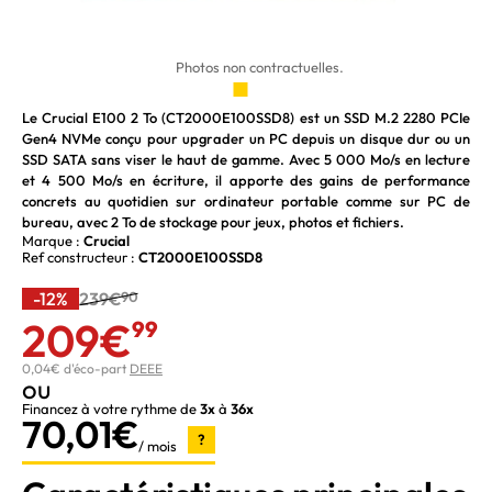
Photos non contractuelles.
Le Crucial E100 2 To (CT2000E100SSD8) est un SSD M.2 2280 PCIe
Gen4 NVMe conçu pour upgrader un PC depuis un disque dur ou un
SSD SATA sans viser le haut de gamme. Avec 5 000 Mo/s en lecture
et 4 500 Mo/s en écriture, il apporte des gains de performance
concrets au quotidien sur ordinateur portable comme sur PC de
bureau, avec 2 To de stockage pour jeux, photos et fichiers.
Marque :
Crucial
Ref constructeur :
CT2000E100SSD8
-12%
239€
90
209€
99
0,04€ d'éco-part
DEEE
ou
Financez à votre rythme de
3x
à
36x
70,01€
?
/ mois