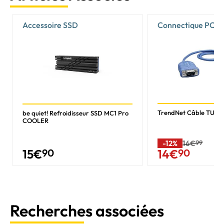
Accessoire SSD
Connectique PC
TrendNet Câble TU-S
be quiet! Refroidisseur SSD MC1 Pro
COOLER
-12%
16€
99
15
€
90
14
€
90
Recherches associées