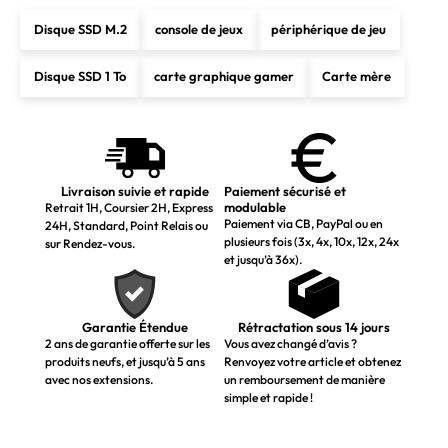
Disque SSD M.2
console de jeux
périphérique de jeu
Disque SSD 1 To
carte graphique gamer
Carte mère
Livraison suivie et rapide
Paiement sécurisé et
modulable
Retrait 1H, Coursier 2H, Express
Paiement via CB, PayPal ou en
24H, Standard, Point Relais ou
plusieurs fois (3x, 4x, 10x, 12x, 24x
sur Rendez-vous.
et jusqu’à 36x).
Garantie Étendue
Rétractation sous 14 jours
2 ans de garantie offerte sur les
Vous avez changé d’avis ?
produits neufs, et jusqu’à 5 ans
Renvoyez votre article et obtenez
avec nos extensions.
un remboursement de manière
simple et rapide !