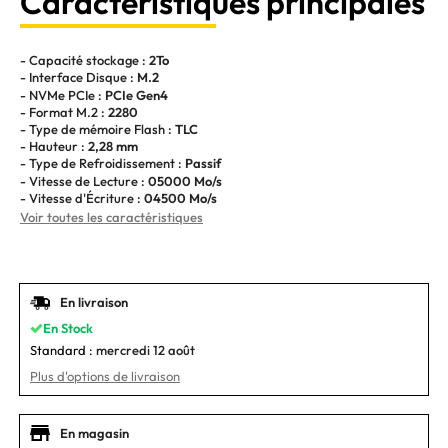
Caractéristiques principales
- Capacité stockage :
2To
- Interface Disque :
M.2
- NVMe PCIe :
PCIe Gen4
- Format M.2 :
2280
- Type de mémoire Flash :
TLC
- Hauteur :
2,28 mm
- Type de Refroidissement :
Passif
- Vitesse de Lecture :
05000 Mo/s
- Vitesse d'Écriture :
04500 Mo/s
Voir toutes les caractéristiques
En livraison
En Stock
Standard :
mercredi 12 août
Plus d'options de livraison
En magasin