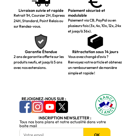
Livraison suivie et rapide
Paiement sécurisé et
modulable
Retrait 1H, Coursier 2H, Express
Paiement via CB, PayPal ou en
24H, Standard, Point Relais ou
plusieurs fois (3x, 4x, 10x, 12x, 24x
sur Rendez-vous.
et jusqu’à 36x).
Garantie Étendue
Rétractation sous 14 jours
2 ans de garantie offerte sur les
Vous avez changé d’avis ?
produits neufs, et jusqu’à 5 ans
Renvoyez votre article et obtenez
avec nos extensions.
un remboursement de manière
simple et rapide !
REJOIGNEZ-NOUS SUR :
INSCRIPTION NEWSLETTER :
Tous nos bons plans et notre actualité dans votre
boite mail
OK