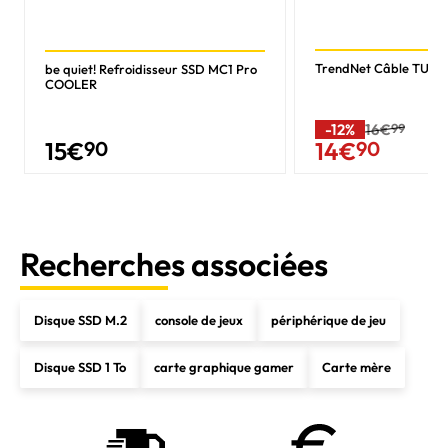
TrendNet Câble TU-S
be quiet! Refroidisseur SSD MC1 Pro
COOLER
-12%
16€
99
15
€
90
14
€
90
Recherches associées
Disque SSD M.2
console de jeux
périphérique de jeu
Disque SSD 1 To
carte graphique gamer
Carte mère