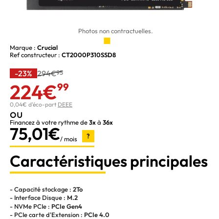
Photos non contractuelles.
Marque :
Crucial
Ref constructeur :
CT2000P310SSD8
-23%
294€
95
224€
99
0,04€ d'éco-part
DEEE
ou
Financez à votre rythme de
3x
à
36x
75,01€
?
/ mois
Caractéristiques principales
- Capacité stockage :
2To
- Interface Disque :
M.2
- NVMe PCIe :
PCIe Gen4
- PCIe carte d'Extension :
PCIe 4.0