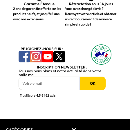
Garantie Étendue
Rétractation sous 14 jours
2 ans de garantie offerte sur les
Vous avez changé d’avis ?
produits neufs, et jusqu’à 5 ans
Renvoyez votre article et obtenez
avec nos extensions.
un remboursement de manière
simple et rapide !
REJOIGNEZ-NOUS SUR :
INSCRIPTION NEWSLETTER :
Tous nos bons plans et notre actualité dans votre
boite mail
OK
CATÉGORIES