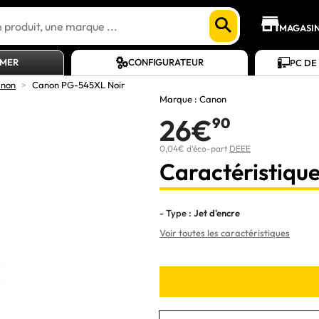
MAGASI
AMER
CONFIGURATEUR
PC DE
anon
>
Canon PG-545XL Noir
Marque :
Canon
26€
90
0,04€ d'éco-part
DEEE
Caractéristique
- Type :
Jet d'encre
Voir toutes les caractéristiques