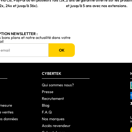
via CB, PayPal ou en plusieurs fois (3x,
2 ans de garantie offerte sur les produi
2x, 24x et jusqu’à 36x).
et jusqu’à 5 ans avec nos extensions.
PTION NEWSLETTER :
s bons plans et notre actualité dans votre
ail
OK
CYBERTEK
Qui sommes nous?
Presse
Recrutement
 mesure
Blog
e ventes
F.A.Q
U
es données
Nos marques
s
Accès revendeur