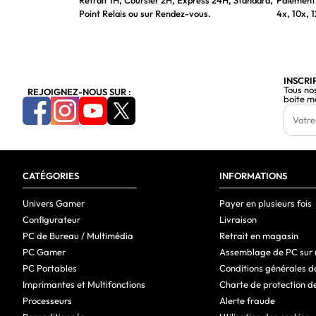
Retrait 1H, Coursier 2H, Express 24H, Standard,
Paiement 
Point Relais ou sur Rendez-vous.
4x, 10x, 1
INSCRI
Tous no
REJOIGNEZ-NOUS SUR :
boite m
CATÉGORIES
INFORMATIONS
Univers Gamer
Payer en plusieurs fois
Configurateur
Livraison
PC de Bureau / Multimédia
Retrait en magasin
PC Gamer
Assemblage de PC sur
PC Portables
Conditions générales d
Imprimantes et Multifonctions
Charte de protection d
Processeurs
Alerte fraude