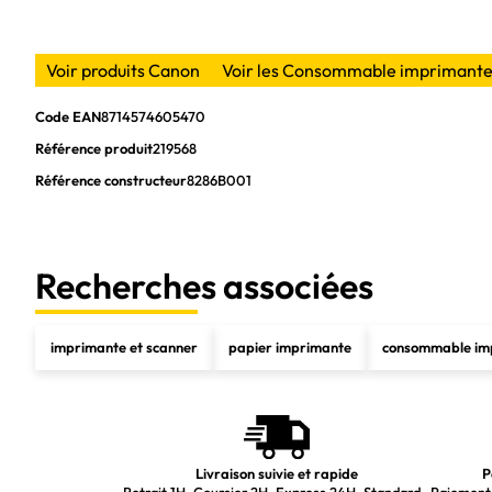
Voir produits Canon
Voir les Consommable imprimant
Code EAN
8714574605470
Référence produit
219568
Référence constructeur
8286B001
Recherches associées
imprimante et scanner
papier imprimante
consommable im
Livraison suivie et rapide
P