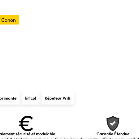
e Canon
primante
kit cpl
Répeteur Wifi
aiement sécurisé et modulable
Garantie Étendue