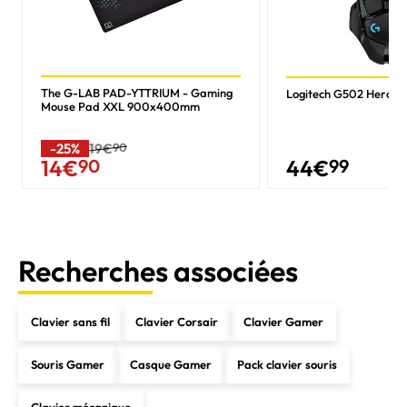
The G-LAB PAD-YTTRIUM - Gaming
Logitech G502 Hero - N
Mouse Pad XXL 900x400mm
-25%
19€
90
44
€
99
14
€
90
Recherches associées
Clavier sans fil
Clavier Corsair
Clavier Gamer
Souris Gamer
Casque Gamer
Pack clavier souris
Clavier mécanique