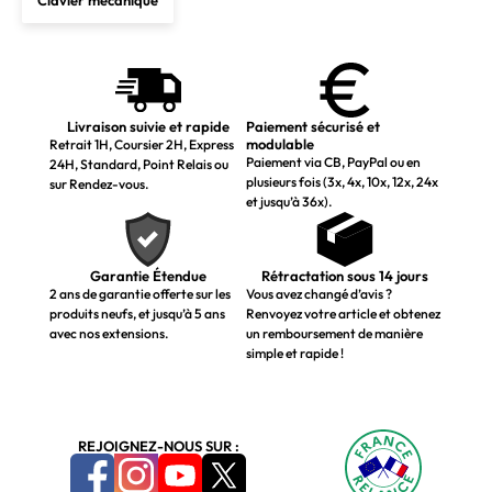
Livraison suivie et rapide
Paiement sécurisé et
modulable
Retrait 1H, Coursier 2H, Express
Paiement via CB, PayPal ou en
24H, Standard, Point Relais ou
plusieurs fois (3x, 4x, 10x, 12x, 24x
sur Rendez-vous.
et jusqu’à 36x).
Garantie Étendue
Rétractation sous 14 jours
2 ans de garantie offerte sur les
Vous avez changé d’avis ?
produits neufs, et jusqu’à 5 ans
Renvoyez votre article et obtenez
avec nos extensions.
un remboursement de manière
simple et rapide !
REJOIGNEZ-NOUS SUR :