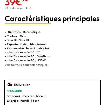
39€
0,13€ d'éco-part
DEEE
Caractéristiques principales
- Utilisation :
Bureautique
- Couleur :
Gris
- Sans fil :
Sans fil
- Type de clavier :
Membrane
- Rétroéclairé :
Non rétroéclairé
- Interface avec le PC :
RF
- Interface avec le PC :
BlueTooth
- Interface avec le PC :
USB-C
Voir toutes les caractéristiques
En livraison
En Stock
Standard :
mercredi 12 août
Express :
mardi 11 août