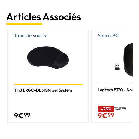
Articles Associés
Tapis de souris
Souris PC
Logitech B170 - Noir/Sa
T'nB ERGO-DESIGN Gel System
-23%
12€
99
9
€
99
9
€
99