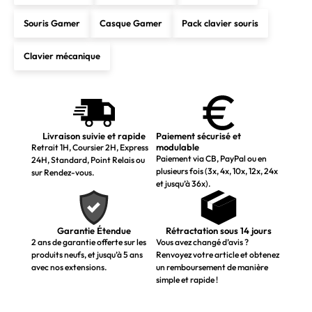
Souris Gamer
Casque Gamer
Pack clavier souris
Clavier mécanique
Livraison suivie et rapide
Paiement sécurisé et
modulable
Retrait 1H, Coursier 2H, Express
Paiement via CB, PayPal ou en
24H, Standard, Point Relais ou
plusieurs fois (3x, 4x, 10x, 12x, 24x
sur Rendez-vous.
et jusqu’à 36x).
Garantie Étendue
Rétractation sous 14 jours
2 ans de garantie offerte sur les
Vous avez changé d’avis ?
produits neufs, et jusqu’à 5 ans
Renvoyez votre article et obtenez
avec nos extensions.
un remboursement de manière
simple et rapide !