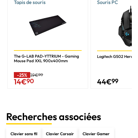
Tapis de souris
Souris PC
The G-LAB PAD-YTTRIUM - Gaming
Logitech G502 Hero - N
Mouse Pad XXL 900x400mm
-25%
19€
90
44
€
99
14
€
90
Recherches associées
Clavier sans fil
Clavier Corsair
Clavier Gamer