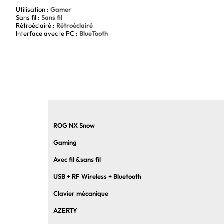
Utilisation :
Gamer
n confort d'utilisation optimal. Sa forme compacte et son
Sans fil :
Sans fil
ons de jeu. De plus, sa structure en aluminium de qualité
Rétroéclairé :
Rétroéclairé
nsive et régulière.
Interface avec le PC :
BlueTooth
tion optimal
te épreuve
les gamers à la recherche d'un clavier performant,
 élégant, il s'adaptera parfaitement à tous les styles de jeu
ROG NX Snow
issez plus rien vous arrêter dans votre quête de la victoire
Gaming
Avec fil &sans fil
USB + RF Wireless + Bluetooth
Clavier mécanique
AZERTY