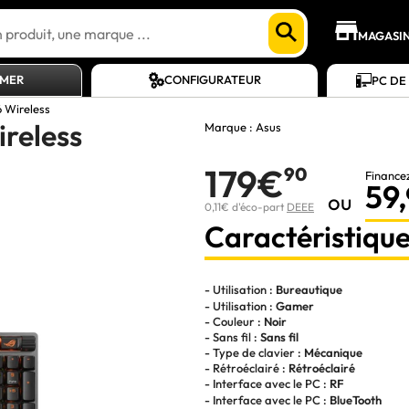
MAGASI
AMER
CONFIGURATEUR
PC DE
6 Wireless
ireless
Marque :
Asus
179€
90
Finance
59
ou
0,11€ d'éco-part
DEEE
Caractéristique
- Utilisation :
Bureautique
- Utilisation :
Gamer
- Couleur :
Noir
- Sans fil :
Sans fil
- Type de clavier :
Mécanique
- Rétroéclairé :
Rétroéclairé
- Interface avec le PC :
RF
- Interface avec le PC :
BlueTooth