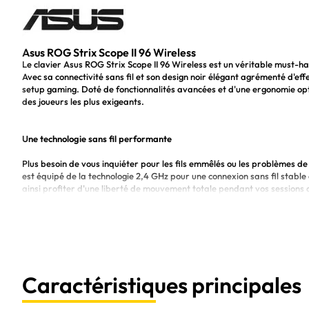
Asus ROG Strix Scope II 96 Wireless
Le clavier Asus ROG Strix Scope II 96 Wireless est un véritable must-
Avec sa connectivité sans fil et son design noir élégant agrémenté d'ef
setup gaming. Doté de fonctionnalités avancées et d'une ergonomie opt
des joueurs les plus exigeants.
Une technologie sans fil performante
Plus besoin de vous inquiéter pour les fils emmêlés ou les problèmes de
est équipé de la technologie 2,4 GHz pour une connexion sans fil stable
ainsi profiter d'une liberté de mouvement totale pendant vos sessions 
Des switches mécaniques pour une précision inégalée
Le clavier Asus ROG Strix Scope II 96 Wireless est équipé de switches 
optimales. Leur durée de vie de 50 millions de frappes vous assure une
Vous pourrez également personnaliser la couleur et le type de switch 
Caractéristiques principales
Un clavier ergonomique et durable