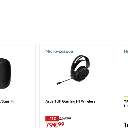
Oui
LED RGB
Multi
Oui
Droit
Oui
Micro-casque
H
Oui
Noir
Monochromatique
2 m
/Sans Fil
Asus TUF Gaming H1 Wireless
TP
U
Oui
-11%
89€
99
1
79
€
99
Non