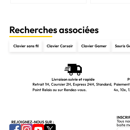
Configuration minimale du système
Prise en charge du système d'exploitation Windows
Recherches associées
Poids et dimensions
Dimensions du clavier (LxPxH)
Clavier sans fil
Clavier Corsair
Clavier Gamer
Souris 
Poids du clavier
Contenu de l'emballage
Nombre de produits inclus
Livraison suivie et rapide
P
Retrait 1H, Coursier 2H, Express 24H, Standard,
Paiement 
Point Relais ou sur Rendez-vous.
4x, 10x, 1
INSCRI
Tous no
REJOIGNEZ-NOUS SUR :
boite m