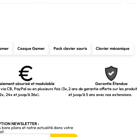
Windows 11
377 x 131 x 40 mm
Gamer
Casque Gamer
Pack clavier souris
Clavier mécanique
1,01 kg
1 pièce(s)
aiement sécurisé et modulable
Garantie Étendue
via CB, PayPal ou en plusieurs fois (3x,
2 ans de garantie offerte sur les produi
2x, 24x et jusqu’à 36x).
et jusqu’à 5 ans avec nos extensions.
PTION NEWSLETTER :
s bons plans et notre actualité dans votre
ail