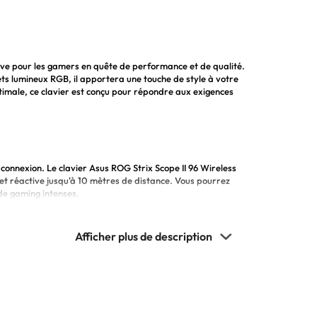
have pour les gamers en quête de performance et de qualité.
fets lumineux RGB, il apportera une touche de style à votre
imale, ce clavier est conçu pour répondre aux exigences
 connexion. Le clavier Asus ROG Strix Scope II 96 Wireless
 et réactive jusqu'à 10 mètres de distance. Vous pourrez
de gaming intenses.
Cherry MX RGB pour une réactivité et une précision
 longévité à toute épreuve pour un confort de jeu durable.
selon vos préférences pour une expérience de jeu sur mesure.