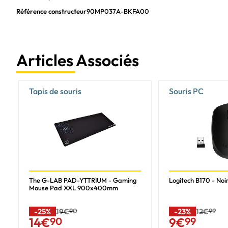
Rétroéclairage
Référence constructeur
90MP037A-BKFA00
Type de rétro
Couleur de Backlight
Rétroéclairage ajustable
Articles Associés
Style de clavier
Design ergonomique
Tapis de souris
Souris PC
Repose-poignets
Couleur du produit
Coloration de surface
Caractéristiques
Longueur de câble
The G-LAB PAD-YTTRIUM - Gaming
Logitech B170 - Noir
Mouse Pad XXL 900x400mm
Anti-ghosting
Souris
-25%
19€
90
-23%
12€
99
14
€
90
9
€
99
Souris incluse