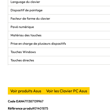
Language du clavier
Dispositif de pointage
Facteur de forme du clavier
Pavé numérique
Matériau des touches
Prise en charge de plusieurs dispositifs
Touches Windows
Touches directes
Retournement
Bande de fréquence
Taux d'interrogation
Voir produits Asus
Voir les Clavier PC Asus
Modèle du Bluetooth
Code EAN
4711387139967
Design
Référence produit
01401875