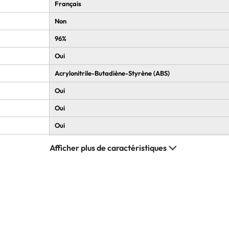
Français
Non
96%
Oui
Acrylonitrile-Butadiène-Styrène (ABS)
Oui
Oui
Oui
Roulement de la touche N
2.4 GHz
1000 Hz
5.1