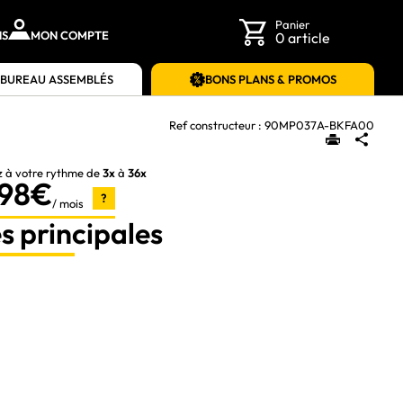
Panier
NS
MON COMPTE
0 article
 BUREAU ASSEMBLÉS
BONS PLANS & PROMOS
Ref constructeur :
90MP037A-BKFA00
z à votre rythme de
3x
à
36x
,98€
?
/ mois
s principales