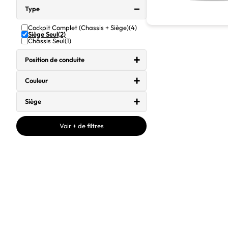
Type
Cockpit Complet (Chassis + Siège)
(4)
Siège Seul
(2)
Châssis Seul
(1)
Position de conduite
Couleur
Siège
Voir + de filtres