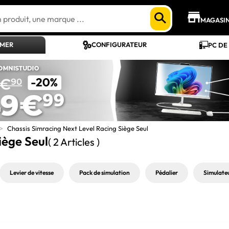
MAGASI
AMER
CONFIGURATEUR
PC DE
>
Chassis Simracing Next Level Racing Siège Seul
iège Seul
( 2 Articles )
Levier de vitesse
Pack de simulation
Pédalier
Simulateu