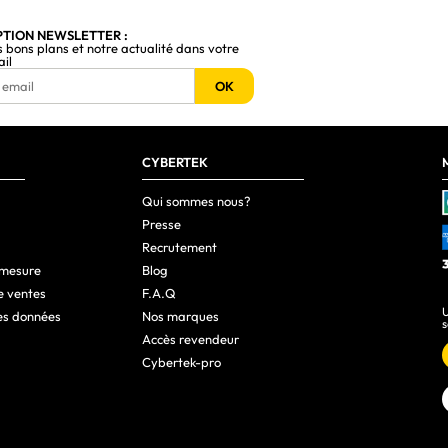
PTION NEWSLETTER :
s bons plans et notre actualité dans votre
ail
OK
CYBERTEK
Qui sommes nous?
Presse
Recrutement
 mesure
Blog
e ventes
F.A.Q
U
es données
Nos marques
s
Accès revendeur
Cybertek-pro